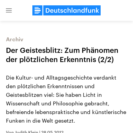
Close
menu
Archiv
Themen
Der Geistesblitz: Zum Phänomen
der plötzlichen Erkenntnis (2/2)
Die Kultur- und Alltagsgeschichte verdankt
den plötzlichen Erkenntnissen und
Geistesblitzen viel: Sie haben Licht in
Wissenschaft und Philosophie gebracht,
Landtagswahl Sachsen-Anhalt
USA
2026
Aktuelle Beiträge, Analys
befreiende lebenspraktische und künstlerische
Alle Informationen
Hintergründe
Sachsen-Anhalt wählt am 6.
Wirtschaftlich und militäri
Funken in die Welt gesetzt.
September 2026 einen neuen
gehören die Vereinigten S
Landtag. Seit 2021 wird das
den mächtigsten Ländern 
Bundesland von einer Koalition aus
mit großem Einfluss auf d
Von Judith Klein
|
28.05.2012