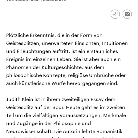
CDU, SPD und FDP regiert.-
aktuelle Weltgeschehen.
Umfragen, Prognosen,
Wahlprogramme, aktuelle Berichte
Link
Emai
Sendungen
Programm
Podcasts
und Hintergründe zu den Parteien
kopieren/te
und Kandidaten der anstehenden
Wahl.
Audio-Archiv
Plötzliche Erkenntnis, die in der Form von
Geistesblitzen, unerwarteten Einsichten, Intuitionen
und Erleuchtungen auftritt, ist ein erstaunliches
Ereignis im einzelnen Leben. Sie ist aber auch ein
Phänomen der Kulturgeschichte, aus dem
philosophische Konzepte, religiöse Umbrüche oder
auch künstlerische Würfe hervorgegangen sind.
Judith Klein ist in ihrem zweiteiligen Essay dem
Geistesblitz auf der Spur. Heute geht es im zweiten
Teil um die vielfältigen Voraussetzungen, Merkmale
und Zugänge in der Philosophie und
Neurowissenschaft. Die Autorin lehrte Romanistik