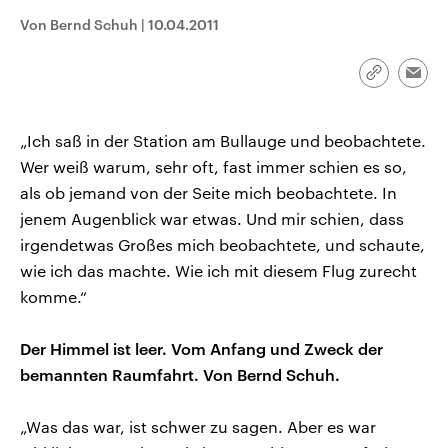
CDU, SPD und FDP regiert.-
aktuelle Weltgeschehen.
Von Bernd Schuh
|
10.04.2011
Umfragen, Prognosen,
Wahlprogramme, aktuelle Berichte
Sendungen
Programm
Podcasts
und Hintergründe zu den Parteien
und Kandidaten der anstehenden
Link
Emai
Wahl.
kopieren/te
Audio-Archiv
„Ich saß in der Station am Bullauge und beobachtete.
Wer weiß warum, sehr oft, fast immer schien es so,
als ob jemand von der Seite mich beobachtete. In
jenem Augenblick war etwas. Und mir schien, dass
irgendetwas Großes mich beobachtete, und schaute,
wie ich das machte. Wie ich mit diesem Flug zurecht
komme.“
Der Himmel ist leer. Vom Anfang und Zweck der
bemannten Raumfahrt. Von Bernd Schuh.
„Was das war, ist schwer zu sagen. Aber es war