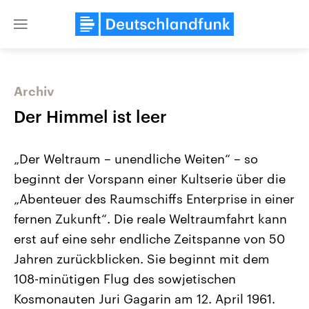
Close
menu
Archiv
Themen
Der Himmel ist leer
„Der Weltraum – unendliche Weiten“ – so
beginnt der Vorspann einer Kultserie über die
„Abenteuer des Raumschiffs Enterprise in einer
fernen Zukunft“. Die reale Weltraumfahrt kann
erst auf eine sehr endliche Zeitspanne von 50
Landtagswahl Sachsen-Anhalt
USA
2026
Aktuelle Beiträge, Analys
Jahren zurückblicken. Sie beginnt mit dem
Alle Informationen
Hintergründe
Sachsen-Anhalt wählt am 6.
Wirtschaftlich und militäri
108-minütigen Flug des sowjetischen
September 2026 einen neuen
gehören die Vereinigten S
Landtag. Seit 2021 wird das
den mächtigsten Ländern 
Kosmonauten Juri Gagarin am 12. April 1961.
Bundesland von einer Koalition aus
mit großem Einfluss auf d