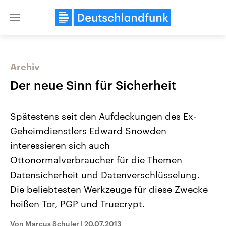
Close
menu
Archiv
Themen
Der neue Sinn für Sicherheit
Spätestens seit den Aufdeckungen des Ex-
Geheimdienstlers Edward Snowden
interessieren sich auch
Ottonormalverbraucher für die Themen
Datensicherheit und Datenverschlüsselung.
Landtagswahl Sachsen-Anhalt
USA
2026
Aktuelle Beiträge, Analys
Die beliebtesten Werkzeuge für diese Zwecke
Alle Informationen
Hintergründe
Sachsen-Anhalt wählt am 6.
Wirtschaftlich und militäri
heißen Tor, PGP und Truecrypt.
September 2026 einen neuen
gehören die Vereinigten S
Landtag. Seit 2021 wird das
den mächtigsten Ländern 
Von Marcus Schuler
|
20.07.2013
Bundesland von einer Koalition aus
mit großem Einfluss auf d