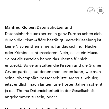
CDU, SPD und FDP regiert.-
aktuelle Weltgeschehen.
Umfragen, Prognosen,
Wahlprogramme, aktuelle Berichte
Link
Emai
Sendungen
Programm
Podcasts
und Hintergründe zu den Parteien
kopieren/te
und Kandidaten der anstehenden
Wahl.
Manfred Kloiber:
Audio-Archiv
Datenschützer und
Datensicherheitsexperten in ganz Europa sehen sich
durch die Prism-Affäre bestätigt. Verschlüsselung ist
keine Nischenthema mehr, für das sich nur Hacker
oder Kriminelle interessieren. Nein, es ist ein Muss.
Selbst die Parteien haben das Thema für sich
entdeckt. So veranstalten die Piraten und die Grünen
Crypotparties, auf denen man lernen kann, wie man
seine Privatsphäre besser schützt. Marcus Schuler,
jetzt endlich, nach langen unerhörten Jahren scheint
ja das Thema Datensicherheit in der Gesellschaft
angekommen zu sein, oder?