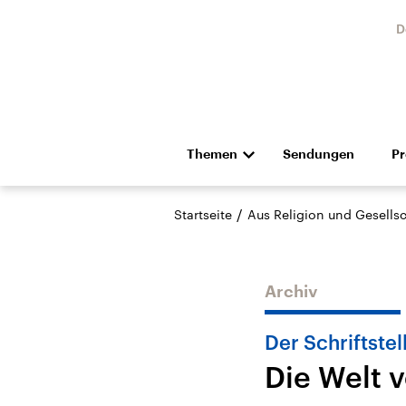
D
Themen
Sendungen
P
Die Nachrichten
Politik
/
Startseite
Aus Religion und Gesellsc
Hörspiel und Feature
Musik
Archiv
Der Schriftstel
Die Welt 
Landtagswahl Sachsen-
USA
Anhalt 2026
Aktuel