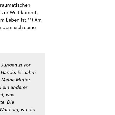
traumatischen
n zur Welt kommt,
am Leben ist.
[*]
Am
n dem sich seine
m Jungen zuvor
ie Hände. Er nahm
. Meine Mutter
nd ein anderer
ht, was
te. Die
Wald ein, wo die