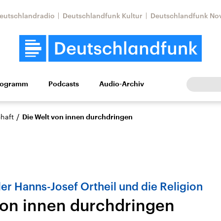
eutschlandradio
Deutschlandfunk Kultur
Deutschlandfunk No
rogramm
Podcasts
Audio-Archiv
Wirtschaft
Wissen
Kultur
Europa
Gesellschaf
/
haft
Die Welt von innen durchdringen
ler Hanns-Josef Ortheil und die Religion
von innen durchdringen
Nahostkonflikt
Iran
le Beiträge,
Aktuelle Lage und
Aktuelle Lage und