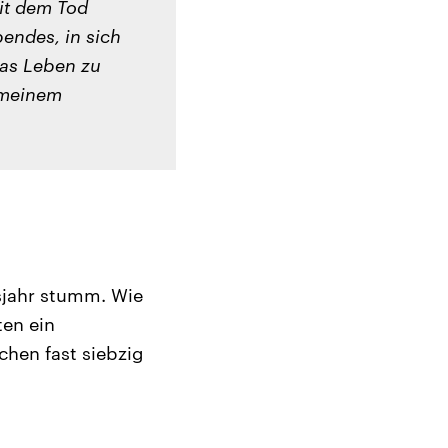
eit dem Tod
endes, in sich
das Leben zu
t meinem
nsjahr stumm. Wie
ten ein
chen fast siebzig