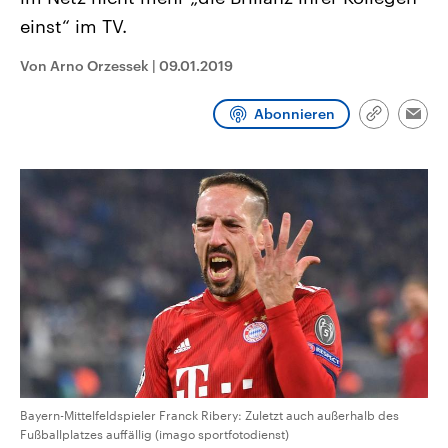
CDU, SPD und FDP regiert.-
aktuelle Weltgeschehen.
einst“ im TV.
Umfragen, Prognosen,
Wahlprogramme, aktuelle Berichte
Sendungen
Programm
Podcasts
und Hintergründe zu den Parteien
Von Arno Orzessek
|
09.01.2019
und Kandidaten der anstehenden
Wahl.
Audio-Archiv
Abonnieren
Link
Emai
kopieren/te
Bayern-Mittelfeldspieler Franck Ribery: Zuletzt auch außerhalb des
Fußballplatzes auffällig (imago sportfotodienst)