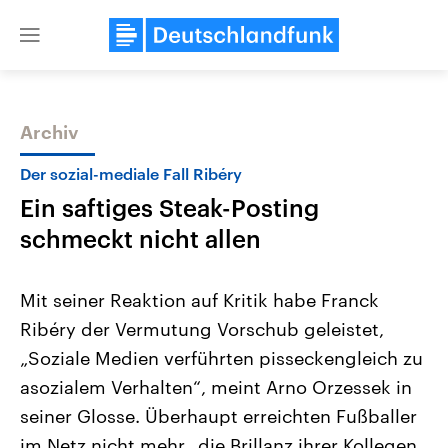
Close
menu
Archiv
Themen
Der sozial-mediale Fall Ribéry
Ein saftiges Steak-Posting
schmeckt nicht allen
Mit seiner Reaktion auf Kritik habe Franck
Ribéry der Vermutung Vorschub geleistet,
Landtagswahl Sachsen-Anhalt
USA
„Soziale Medien verführten pisseckengleich zu
2026
Aktuelle Beiträge, Analys
Alle Informationen
Hintergründe
asozialem Verhalten“, meint Arno Orzessek in
Sachsen-Anhalt wählt am 6.
Wirtschaftlich und militäri
September 2026 einen neuen
gehören die Vereinigten S
seiner Glosse. Überhaupt erreichten Fußballer
Landtag. Seit 2021 wird das
den mächtigsten Ländern 
im Netz nicht mehr „die Brillanz ihrer Kollegen
Bundesland von einer Koalition aus
mit großem Einfluss auf d