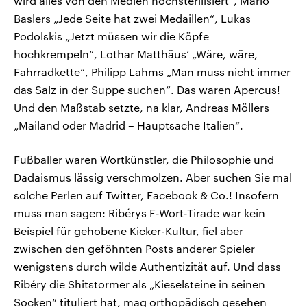
wird alles von den Medien hochsterilisiert“, Mario
Baslers „Jede Seite hat zwei Medaillen“, Lukas
Podolskis „Jetzt müssen wir die Köpfe
hochkrempeln“, Lothar Matthäus‘ „Wäre, wäre,
Fahrradkette“, Philipp Lahms „Man muss nicht immer
das Salz in der Suppe suchen“. Das waren Apercus!
Und den Maßstab setzte, na klar, Andreas Möllers
„Mailand oder Madrid – Hauptsache Italien“.
Fußballer waren Wortkünstler, die Philosophie und
Dadaismus lässig verschmolzen. Aber suchen Sie mal
solche Perlen auf Twitter, Facebook & Co.! Insofern
muss man sagen: Ribérys F-Wort-Tirade war kein
Beispiel für gehobene Kicker-Kultur, fiel aber
zwischen den geföhnten Posts anderer Spieler
wenigstens durch wilde Authentizität auf. Und dass
Ribéry die Shitstormer als „Kieselsteine in seinen
Socken“ tituliert hat, mag orthopädisch gesehen