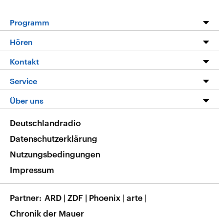
Programm
Programm
Hören
Alle Sendungen
Livestream
Kontakt
Die Nachrichten
Audios
Hörerservice
Service
Nachrichtenleicht
Podcasts
Social Media
FAQ
Über uns
Neue Beiträge auf dlf.de
Deutschlandfunk App
Newsletter
Deutschlandradio
Themen-Schwerpunkte
Nachrichten App
Deutschlandradio
Veranstaltungen
Presse
Frequenzen
Datenschutzerklärung
Musikliste
Ausbildung und Karriere
Nutzungsbedingungen
RSS
Transparenz
Impressum
Korrekturen
Barrierefreiheit
Partner
ARD
|
ZDF
|
Phoenix
|
arte
|
Chronik der Mauer