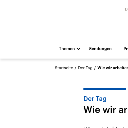
D
Themen
Sendungen
P
Die Nachrichten
Politik
/
/
Startseite
Der Tag
Wie wir arbeite
Hörspiel und Feature
Musik
Der Tag
Wie wir a
Landtagswahl Sachsen-
USA
Anhalt 2026
Aktuel