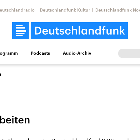
eutschlandradio
Deutschlandfunk Kultur
Deutschlandfunk No
rogramm
Podcasts
Audio-Archiv
Wirtschaft
Wissen
Kultur
Europa
Gesellschaf
n
rbeiten
Nahostkonflikt
Iran
le Beiträge,
Aktuelle Lage und
Aktuelle Lage und