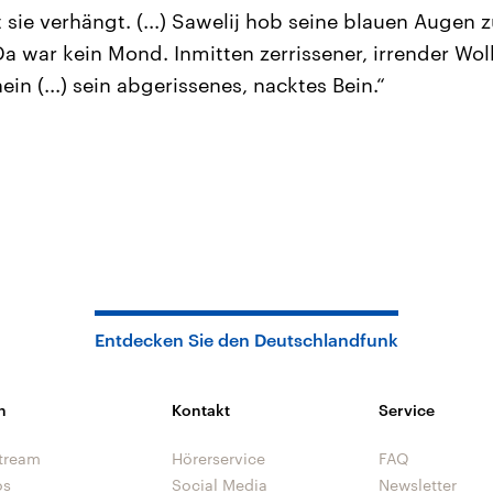
 sie verhängt. (...) Sawelij hob seine blauen Augen 
Da war kein Mond. Inmitten zerrissener, irrender Wo
in (...) sein abgerissenes, nacktes Bein.“
Entdecken Sie den Deutschlandfunk
n
Kontakt
Service
tream
Hörerservice
FAQ
os
Social Media
Newsletter