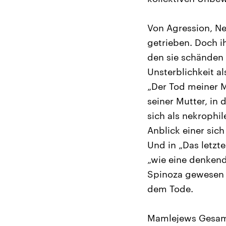
Von Agression, Ne
getrieben. Doch i
den sie schänden 
Unsterblichkeit al
„Der Tod meiner M
seiner Mutter, in
sich als nekrophi
Anblick einer sic
Und in „Das letzte
„wie eine denkend
Spinoza gewesen z
dem Tode.
Mamlejews Gesamtw