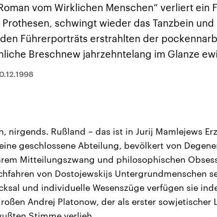
sen und
Hintergründe
Hintergründe
„Roman vom Wirklichen Menschen“ verliert ein F
Der Überfall der
Der Iran – seit der
rgründe
haftlich und
palästinensischen
Islamischen Revolu
Prothesen, schwingt wieder das Tanzbein und 
risch gehören die
Terrororganisation
1979 auch Islamisc
igten Staaten zu
Hamas im Oktober 2023
Republik Iran – ist e
 den Führerporträts erstrahlten der pockennarb
ächtigsten
auf Israel hat in der
von einem
n der Erde, mit
Region wieder die
Religionsführer auto
hnliche Breschnew jahrzehntelang im Glanze ew
 Einfluss auf das
Gewalt entfacht. Israel
regierter Staat im 
le Weltgeschehen.
möchte die Hamas
Osten. Eine Feindsc
zerstören. Diese wird wie
zu Israel und zu de
0.12.1998
die Hisbollah im Libanon
ist fest in der
vom Iran unterstützt.
Staatsideologie
verankert.
, nirgends. Rußland – das ist in Jurij Mamlejews E
eine geschlossene Abteilung, bevölkert von Degene
 ihrem Mitteilungszwang und philosophischen Obses
hfahren von Dostojewskijs Untergrundmenschen sei
cksal und individuelle Wesenszüge verfügen sie ind
roßen Andrej Platonow, der als erster sowjetischer 
wußten Stimme verlieh.