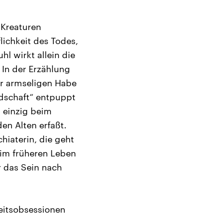
 Kreaturen
lichkeit des Todes,
l wirkt allein die
 In der Erzählung
er armseligen Habe
ndschaft“ entpuppt
n einzig beim
en Alten erfaßt.
hiaterin, die geht
 im früheren Leben
r das Sein nach
eitsobsessionen