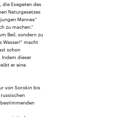
r, die Exegeten des
rnen Naturgesetzes
s jungen Mannes“
ich zu machen.“
um Beil, sondern zu
ins Wasser!“ macht
ast schon
. Indem dieser
eibt er eine
ur von Sorokin bis
 russischen
einbestimmenden