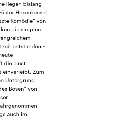
e liegen bislang
wüster Hexenkessel
tzte Komödie“ von
rken die simplen
mfangreichem
tzeit entstanden –
 heute
t die einst
 einverleibt. Zum
hen Untergrund
 des Bösen“ von
oser
. Wahrgenommen
ngs auch im