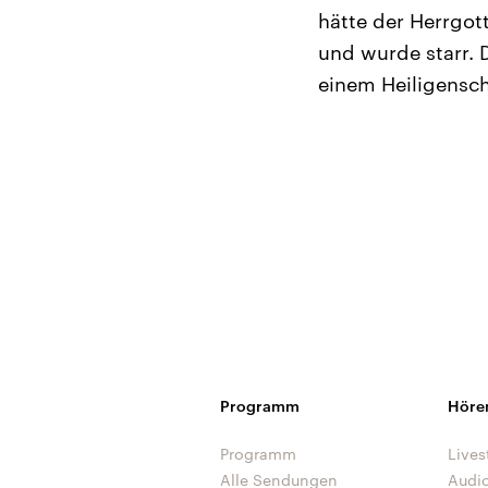
hätte der Herrgott
und wurde starr. 
einem Heiligensche
Programm
Höre
Programm
Lives
Alle Sendungen
Audi