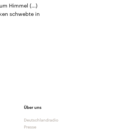
zum Himmel (...)
lken schwebte in
Über uns
Deutschlandradio
Presse