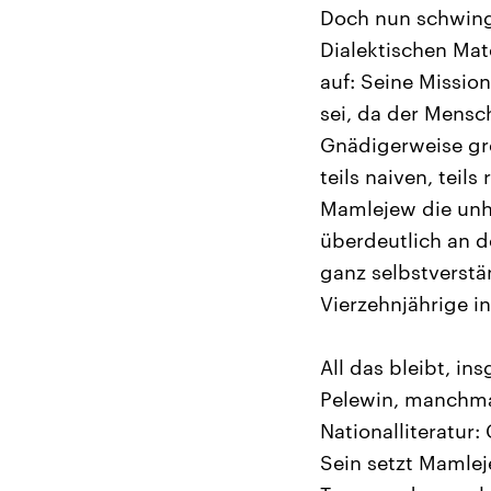
Doch nun schwingt
Dialektischen Mat
auf: Seine Missio
sei, da der Mensc
Gnädigerweise gre
teils naiven, teil
Mamlejew die unh
überdeutlich an d
ganz selbstverstä
Vierzehnjährige i
All das bleibt, i
Pelewin, manchmal
Nationalliteratu
Sein setzt Mamlej