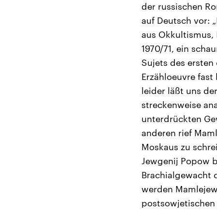
der russischen Ro
auf Deutsch vor: 
aus Okkultismus,
1970/71, ein scha
Sujets des erste
Erzähloeuvre fast
leider läßt uns de
streckenweise ana
unterdrückten Gew
anderen rief Maml
Moskaus zu schrei
Jewgenij Popow bis
Brachialgewacht 
werden Mamlejews 
postsowjetischen 