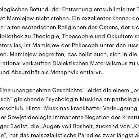
ogischen Befund, der Enttarnung entsublimierter 
bt Mamlejew nicht stehen. Ein exzellenter Kenner d
er alten esoterischen Religionen des Ostens, der sic
ibliothek zu Theologie, Theosophie und Okkultem se
aters las, ist Mamlejew der Philosoph unter den rus
n. Mamlejew begreifen, das heißt auch, sich in die 
ational verkauften Dialektischen Materialismus zu ve
 und Absurdität als Metaphyik entlarvt.
„Eine unangenehme Geschichte“ leidet die einem „pr
sch“ gleichende Psychologin Muskina an pathologi
erschluß. Hinter Muskinas krankhafter Verleugnung 
 der Sowjetideologie immanente Negation des kreatü
nger Sadist, die „Augen voll Bosheit, zuckend von „
e“, hat das realsozialistische Paradies zwar längst al