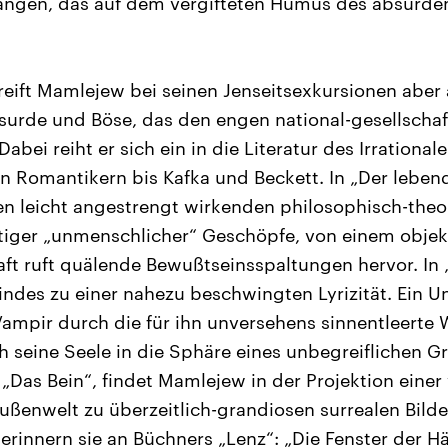
angen, das auf dem vergifteten Humus des absurde
reift Mamlejew bei seinen Jenseitsexkursionen aber
surde und Böse, das den engen national-gesellschaf
bei reiht er sich ein in die Literatur des Irrationa
 Romantikern bis Kafka und Beckett. In „Der lebend
 den leicht angestrengt wirkenden philosophisch-the
tiger „unmenschlicher“ Geschöpfe, von einem objek
aft ruft quälende Bewußtseinsspaltungen hervor. In 
indes zu einer nahezu beschwingten Lyrizität. Ein Un
ampir durch die für ihn unversehens sinnentleerte W
 seine Seele in die Sphäre eines unbegreiflichen Gr
„Das Bein“, findet Mamlejew in der Projektion eine
ußenwelt zu überzeitlich-grandiosen surrealen Bilder
erinnern sie an Büchners „Lenz“: „Die Fenster der Hä