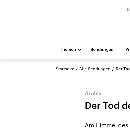
D
Themen
Sendungen
P
Die Nachrichten
Politik
/
/
Startseite
Alle Sendungen
Der To
Hörspiel und Feature
Musik
Archiv
Der Tod 
Landtagswahl Sachsen-
USA
Am Himmel des 
Anhalt 2026
Aktuel