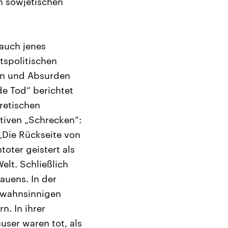
n sowjetischen
 auch jenes
tspolitischen
len und Absurden
e Tod“ berichtet
oretischen
tiven „Schrecken“:
„Die Rückseite von
toter geistert als
elt. Schließlich
auens. In der
r wahnsinnigen
n. In ihrer
user waren tot, als