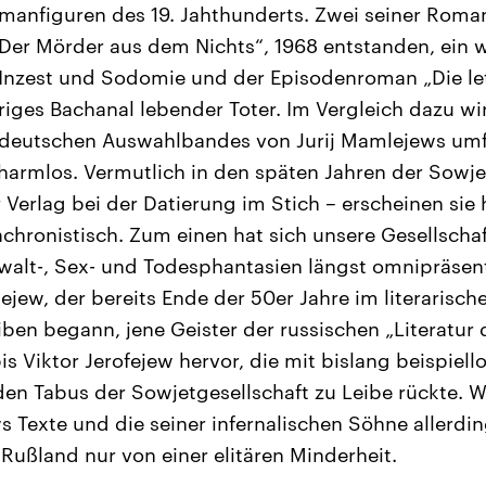
manfiguren des 19. Jahthunderts. Zwei seiner Roman
„Der Mörder aus dem Nichts“, 1968 entstanden, ein 
 Inzest und Sodomie und der Episodenroman „Die le
uriges Bachanal lebender Toter. Im Vergleich dazu wi
n deutschen Auswahlbandes von Jurij Mamlejews u
 harmlos. Vermutlich in den späten Jahren der Sowje
r Verlag bei der Datierung im Stich – erscheinen sie
chronistisch. Zum einen hat sich unsere Gesellschaf
alt-, Sex- und Todesphantasien längst omnipräsent
ejew, der bereits Ende der 50er Jahre im literarisc
ben begann, jene Geister der russischen „Literatur
 Viktor Jerofejew hervor, die mit bislang beispiell
den Tabus der Sowjetgesellschaft zu Leibe rückte
Texte und die seiner infernalischen Söhne allerdi
Rußland nur von einer elitären Minderheit.