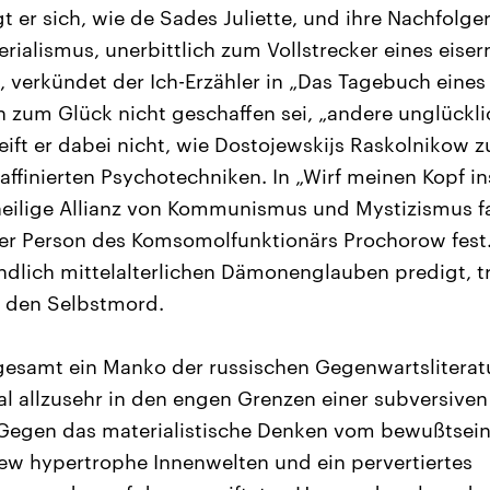
 er sich, wie de Sades Juliette, und ihre Nachfolge
erialismus, unerbittlich zum Vollstrecker eines eise
n, verkündet der Ich-Erzähler in „Das Tagebuch eine
h zum Glück nicht geschaffen sei, „andere unglückl
ift er dabei nicht, wie Dostojewskijs Raskolnikow z
s raffinierten Psychotechniken. In „Wirf meinen Kopf 
eilige Allianz von Kommunismus und Mystizismus f
er Person des Komsomolfunktionärs Prochorow fest
ndlich mittelalterlichen Dämonenglauben predigt, tr
n den Selbstmord.
nsgesamt ein Manko der russischen Gegenwartsliterat
 allzusehr in den engen Grenzen einer subversiven
r: Gegen das materialistische Denken vom bewußts
ew hypertrophe Innenwelten und ein pervertiertes