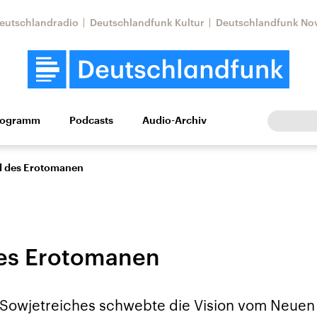
eutschlandradio
Deutschlandfunk Kultur
Deutschlandfunk No
rogramm
Podcasts
Audio-Archiv
Wirtschaft
Wissen
Kultur
Europa
Gesellschaf
d des Erotomanen
des Erotomanen
Nahostkonflikt
Iran
Sowjetreiches schwebte die Vision vom Neuen
le Beiträge,
Aktuelle Lage und
Aktuelle Lage und