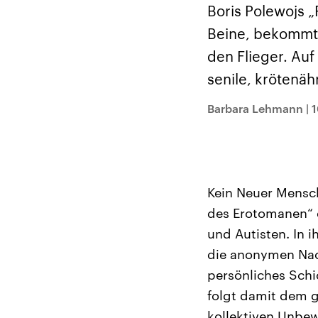
Alle Informationen
Analy
Boris Polewojs 
Sachsen-Anhalt wählt
Hinte
am 6. September 2026
Wirtsc
Beine, bekommt 
einen neuen Landtag.
militä
Seit 2021 wird das
Verein
den Flieger. Auf
Bundesland von einer
den m
Koalition aus CDU, SPD
Länder
senile, krötenä
und FDP regiert.-
großem
Umfragen, Prognosen,
aktuel
Wahlprogramme,
Barbara Lehmann
|
1
aktuelle Berichte und
Hintergründe zu den
Parteien und Kandidaten
der anstehenden Wahl.
Kein Neuer Mensch
des Erotomanen“ 
und Autisten. In
die anonymen Nac
persönliches Schi
folgt damit dem g
kollektiven Unbe