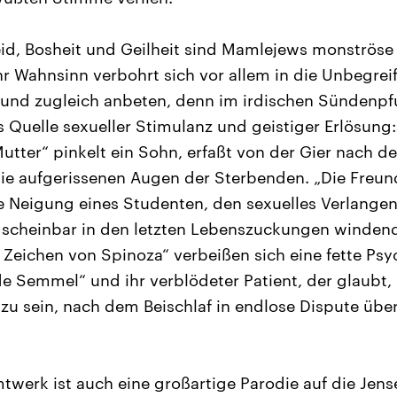
id, Bosheit und Geilheit sind Mamlejews monströse
hr Wahnsinn verbohrt sich vor allem in die Unbegreif
und zugleich anbeten, denn im irdischen Sündenpfuh
s Quelle sexueller Stimulanz und geistiger Erlösung:
utter“ pinkelt ein Sohn, erfaßt von der Gier nach d
 die aufgerissenen Augen der Sterbenden. „Die Freu
le Neigung eines Studenten, den sexuelles Verlange
h scheinbar in den letzten Lebenszuckungen windend
 Zeichen von Spinoza“ verbeißen sich eine fette Psyc
e Semmel“ und ihr verblödeter Patient, der glaubt,
u sein, nach dem Beischlaf in endlose Dispute übe
erk ist auch eine großartige Parodie auf die Jens