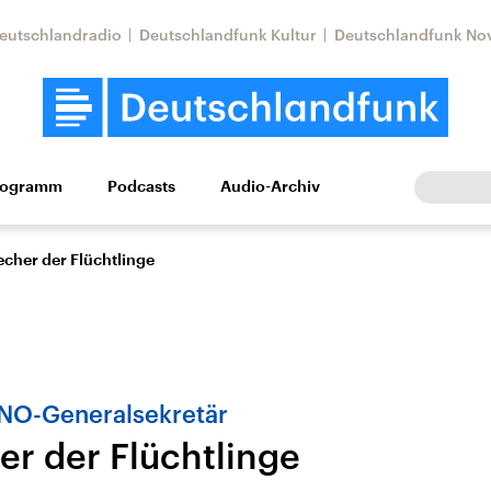
eutschlandradio
Deutschlandfunk Kultur
Deutschlandfunk No
rogramm
Podcasts
Audio-Archiv
Wirtschaft
Wissen
Kultur
Europa
Gesellschaf
echer der Flüchtlinge
UNO-Generalsekretär
er der Flüchtlinge
Nahostkonflikt
Iran
le Beiträge,
Aktuelle Lage und
Aktuelle Lage und