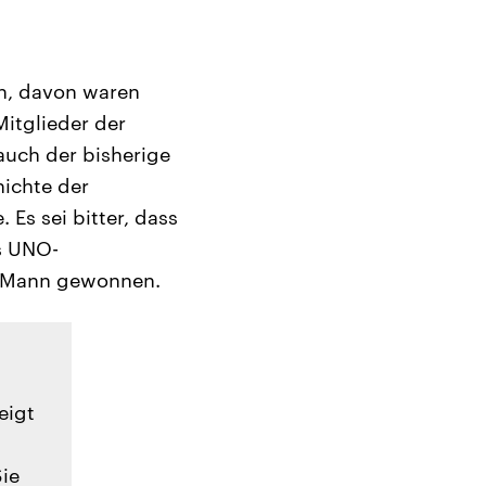
en, davon waren
Mitglieder der
auch der bisherige
hichte der
 Es sei bitter, dass
s UNO-
te Mann gewonnen.
eigt
Sie