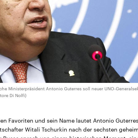
sche Ministerpräsident Antonio Guterres soll neuer UNO-Generalsek
tore Di Nolfi)
ren Favoriten und sein Name lautet Antonio Guterres“
tschafter Witali Tschurkin nach der sechsten gehe