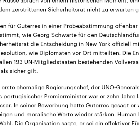
er Russe sprach von einem historischen Moment, ein
dem zerstrittenen Sicherheitsrat nicht zu erwarten 
n für Guterres in einer Probeabstimmung offenbar 
stimmt, wie Georg Schwarte für den Deutschlandfu
herheitsrat die Entscheidung in New York offiziell mi
solution, wie Diplomaten vor Ort mitteilten. Die 
allen 193 UN-Mitgliedstaaten bestehenden Vollver
ls sicher gilt.
 erste ehemalige Regierungschef, der UNO-Generals
ls portugisischer Premierminister war er zehn Jahre
sar. In seiner Bewerbung hatte Guterres gesagt er 
eigen und moralische Werte wieder stärken. Human
Wahl. Die Organisation sagte, er sei ein effektiver Fü