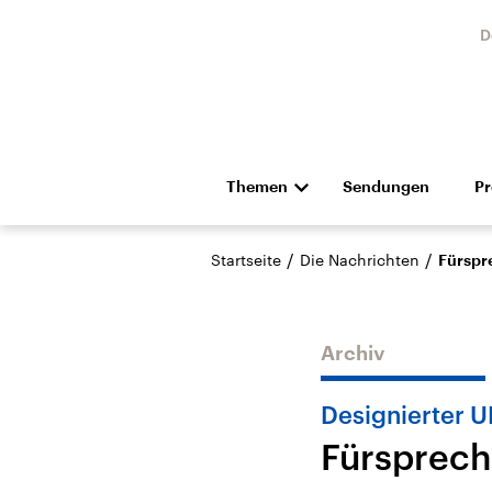
D
Themen
Sendungen
P
Die Nachrichten
Politik
/
/
Startseite
Die Nachrichten
Fürspr
Hörspiel und Feature
Musik
Archiv
Designierter 
Fürsprech
Landtagswahl Sachsen-
USA
Anhalt 2026
Aktuel