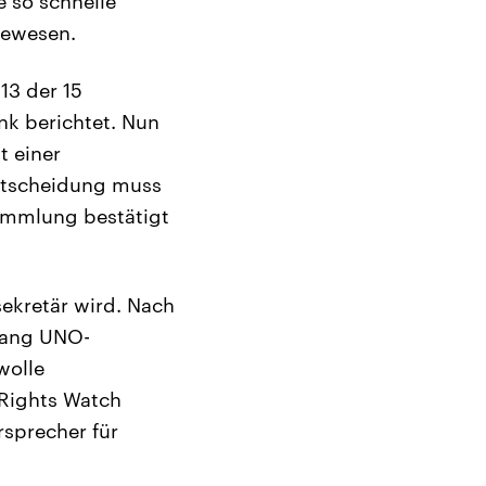
e so schnelle
gewesen.
13 der 15
nk berichtet. Nun
t einer
Entscheidung muss
sammlung bestätigt
ekretär wird. Nach
 lang UNO-
wolle
 Rights Watch
rsprecher für