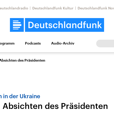
eutschlandradio
Deutschlandfunk Kultur
Deutschlandfunk No
rogramm
Podcasts
Audio-Archiv
Wirtschaft
Wissen
Kultur
Europa
Gesellschaf
 Absichten des Präsidenten
 in der Ukraine
n Absichten des Präsidenten
Nahostkonflikt
Iran
le Beiträge,
Aktuelle Lage und
Aktuelle Lage und