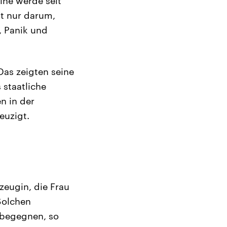
ine werde seit
ht nur darum,
, Panik und
Das zeigten seine
 staatliche
n in der
euzigt.
zeugin, die Frau
 Solchen
n begegnen, so