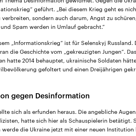
em Thema Desinformation gewidmet. Gegen die Ukra
mationskrieg“ geführt. „Bei diesem Krieg geht es nic
 verbreiten, sondern auch darum, Angst zu schüren
n und Spam werden in Umlauf gebracht.“
sem „Informationskrieg“ ist für Selenskyj Russland. 
voran die Geschichte vom „gekreuzigten Jungen“. Das
en hatte 2014 behauptet, ukrainische Soldaten hätte
vilbevölkerung gefoltert und einen Dreijährigen gekr
tion gegen Desinformation
ellte sich als erfunden heraus. Die angebliche Augen
lizisten, hatte sich hier als Schauspielerin betätigt.
 werde die Ukraine jetzt mit einer neuen Institutio