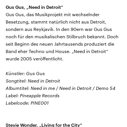
CDU, SPD und FDP regiert.-
aktuelle Weltgeschehen.
Gus Gus, „Need in Detroit“
Umfragen, Prognosen,
Wahlprogramme, aktuelle Berichte
Gus Gus, das Musikprojekt mit wechselnder
Sendungen
Programm
Podcasts
und Hintergründe zu den Parteien
Besetzung, stammt natürlich nicht aus Detroit,
und Kandidaten der anstehenden
Wahl.
sondern aus Reykjavík. In den 90ern war Gus Gus
Audio-Archiv
noch für den musikalischen Stilbruch bekannt. Doch
seit Beginn des neuen Jahrtausends produziert die
Band eher Techno und House. „Need in Detroit“
wurde 2005 veröffentlicht.
Künstler: Gus Gus
Songtitel: Need in Detroit
Albumtitel: Need in me / Need in Detroit / Demo 54
Label: Pineapple Records
Labelcode: PINE001
Stevie Wonder, „Living for the City“