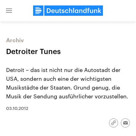
Close
menu
Archiv
Themen
Detroiter Tunes
Detroit – das ist nicht nur die Autostadt der
USA, sondern auch eine der wichtigsten
Musikstädte der Staaten. Grund genug, die
Musik der Sendung ausführlicher vorzustellen.
Landtagswahl Sachsen-Anhalt
USA
03.10.2012
2026
Aktuelle Beiträge, Analys
Alle Informationen
Hintergründe
Sachsen-Anhalt wählt am 6.
Wirtschaftlich und militäri
September 2026 einen neuen
gehören die Vereinigten S
Link
Emai
Landtag. Seit 2021 wird das
den mächtigsten Ländern 
kopieren/te
Bundesland von einer Koalition aus
mit großem Einfluss auf d