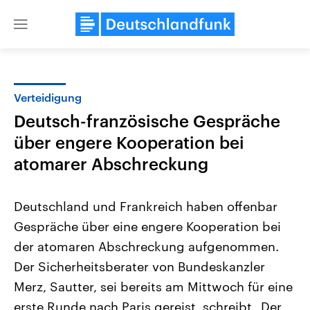
Close
menu
Verteidigung
Themen
Deutsch-französische Gespräche
über engere Kooperation bei
atomarer Abschreckung
Deutschland und Frankreich haben offenbar
Gespräche über eine engere Kooperation bei
Landtagswahl Sachsen-Anhalt
USA
der atomaren Abschreckung aufgenommen.
2026
Aktuelle Beiträge, Analys
Alle Informationen
Der Sicherheitsberater von Bundeskanzler
Hintergründe
Sachsen-Anhalt wählt am 6.
Wirtschaftlich und militäri
Merz, Sautter, sei bereits am Mittwoch für eine
September 2026 einen neuen
gehören die Vereinigten S
Landtag. Seit 2021 wird das
den mächtigsten Ländern 
erste Runde nach Paris gereist, schreibt „Der
Bundesland von einer Koalition aus
mit großem Einfluss auf d