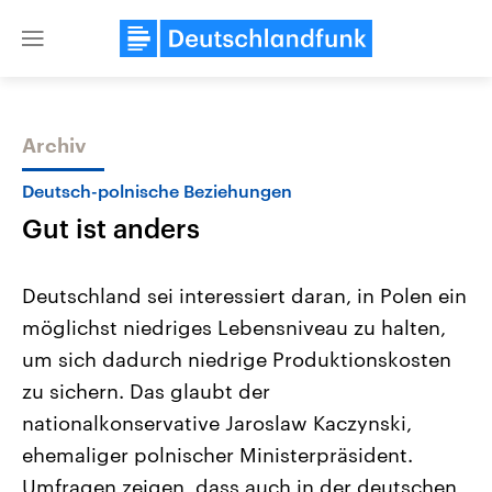
Close
menu
Archiv
Themen
Deutsch-polnische Beziehungen
Gut ist anders
Deutschland sei interessiert daran, in Polen ein
möglichst niedriges Lebensniveau zu halten,
um sich dadurch niedrige Produktionskosten
Landtagswahl Sachsen-Anhalt
USA
zu sichern. Das glaubt der
2026
Aktuelle Beiträge, Analys
Alle Informationen
nationalkonservative Jaroslaw Kaczynski,
Hintergründe
Sachsen-Anhalt wählt am 6.
Wirtschaftlich und militäri
ehemaliger polnischer Ministerpräsident.
September 2026 einen neuen
gehören die Vereinigten S
Landtag. Seit 2021 wird das
den mächtigsten Ländern 
Umfragen zeigen, dass auch in der deutschen
Bundesland von einer Koalition aus
mit großem Einfluss auf d