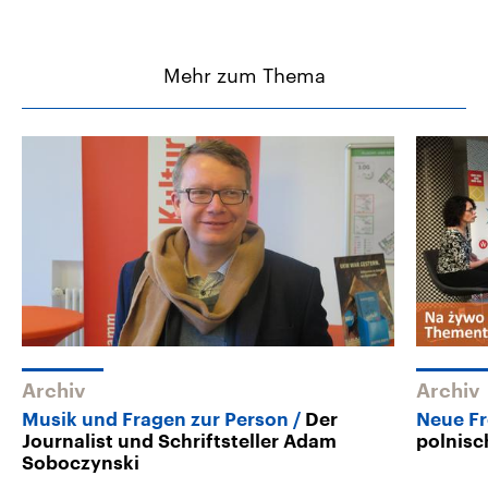
Mehr zum Thema
Archiv
Archiv
Musik und Fragen zur Person
Der
Neue F
Journalist und Schriftsteller Adam
polnisc
Soboczynski