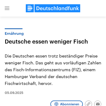
Close
menu
Ernährung
Themen
Deutsche essen weniger Fisch
Die Deutschen essen trotz beständiger Preise
weniger Fisch. Das geht aus vorläufigen Zahlen
des Fisch-Informationszentrums (FIZ), einem
Hamburger Verband der deutschen
Fischwirtschaft, hervor.
Landtagswahl Sachsen-Anhalt
USA
2026
Aktuelle Beiträge, Analys
Alle Informationen
Hintergründe
05.09.2025
Sachsen-Anhalt wählt am 6.
Wirtschaftlich und militäri
September 2026 einen neuen
gehören die Vereinigten S
Landtag. Seit 2021 wird das
den mächtigsten Ländern 
Abonnieren
Bundesland von einer Koalition aus
mit großem Einfluss auf d
Link