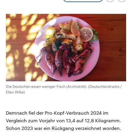
Emai
CDU, SPD und FDP regiert.-
aktuelle Weltgeschehen.
kopieren/te
Umfragen, Prognosen,
Wahlprogramme, aktuelle Berichte
Sendungen
Programm
Podcasts
und Hintergründe zu den Parteien
und Kandidaten der anstehenden
Wahl.
Audio-Archiv
Die Deutschen essen weniger Fisch (Archivbild). (Deutschlandradio /
Ellen Wilke)
Demnach fiel der Pro-Kopf-Verbrauch 2024 im
Vergleich zum Vorjahr von 13,4 auf 12,8 Kilogramm.
Schon 2023 war ein Rückgang verzeichnet worden.