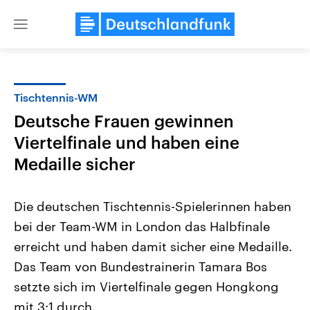
Close
menu
Tischtennis-WM
Themen
Deutsche Frauen gewinnen
Viertelfinale und haben eine
Medaille sicher
Die deutschen Tischtennis-Spielerinnen haben
bei der Team-WM in London das Halbfinale
Landtagswahl Sachsen-Anhalt
USA
erreicht und haben damit sicher eine Medaille.
2026
Aktuelle Beiträge, Analys
Alle Informationen
Das Team von Bundestrainerin Tamara Bos
Hintergründe
Sachsen-Anhalt wählt am 6.
Wirtschaftlich und militäri
setzte sich im Viertelfinale gegen Hongkong
September 2026 einen neuen
gehören die Vereinigten S
Landtag. Seit 2021 wird das
den mächtigsten Ländern 
mit 3:1 durch.
Bundesland von einer Koalition aus
mit großem Einfluss auf d