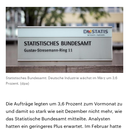
CDU, SPD und FDP regiert.-
aktuelle Weltgeschehen.
Umfragen, Prognosen,
Wahlprogramme, aktuelle Berichte
Sendungen
Programm
Podcasts
und Hintergründe zu den Parteien
und Kandidaten der anstehenden
Wahl.
Audio-Archiv
Statistisches Bundesamt: Deutsche Industrie wächst im März um 3,6
Prozent. (dpa)
Die Aufträge legten um 3,6 Prozent zum Vormonat zu
und damit so stark wie seit Dezember nicht mehr, wie
das Statistische Bundesamt mitteilte. Analysten
hatten ein geringeres Plus erwartet. Im Februar hatte