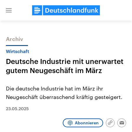
Close
menu
Archiv
Themen
Wirtschaft
Deutsche Industrie mit unerwartet
gutem Neugeschäft im März
Die deutsche Industrie hat im März ihr
Neugeschäft überraschend kräftig gesteigert.
Landtagswahl Sachsen-Anhalt
USA
2026
Aktuelle Beiträge, Analys
23.05.2025
Alle Informationen
Hintergründe
Sachsen-Anhalt wählt am 6.
Wirtschaftlich und militäri
September 2026 einen neuen
gehören die Vereinigten S
Abonnieren
Link
Emai
Landtag. Seit 2021 wird das
den mächtigsten Ländern 
kopieren/te
Bundesland von einer Koalition aus
mit großem Einfluss auf d