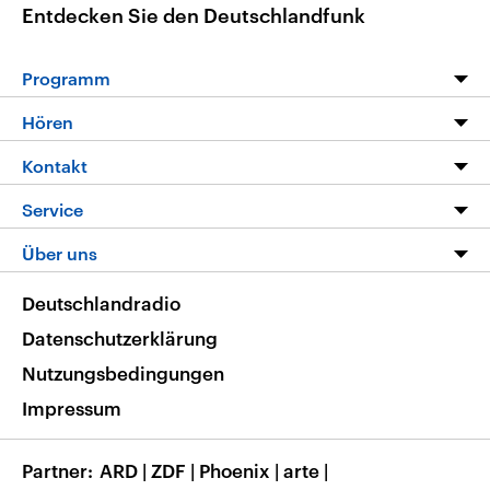
Entdecken Sie den Deutschlandfunk
Programm
Programm
Hören
Alle Sendungen
Livestream
Kontakt
Die Nachrichten
Audios
Hörerservice
Service
Nachrichtenleicht
Podcasts
Social Media
FAQ
Über uns
Neue Beiträge auf dlf.de
Deutschlandfunk App
Newsletter
Deutschlandradio
Themen-Schwerpunkte
Nachrichten App
Deutschlandradio
Veranstaltungen
Presse
Frequenzen
Datenschutzerklärung
Musikliste
Ausbildung und Karriere
Nutzungsbedingungen
RSS
Transparenz
Impressum
Korrekturen
Barrierefreiheit
Partner
ARD
|
ZDF
|
Phoenix
|
arte
|