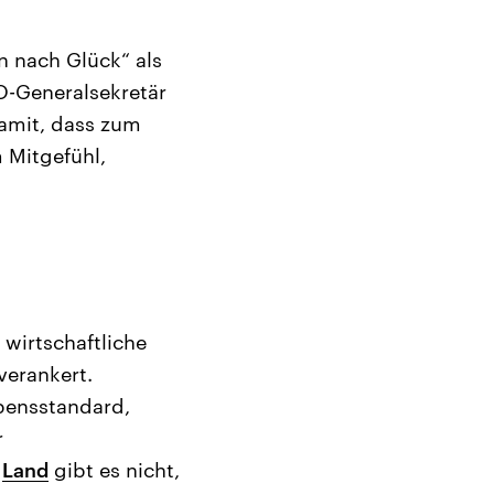
n nach Glück“ als
O-Generalsekretär
amit, dass zum
 Mitgefühl,
 wirtschaftliche
verankert.
ebensstandard,
r
m
Land
gibt es nicht,