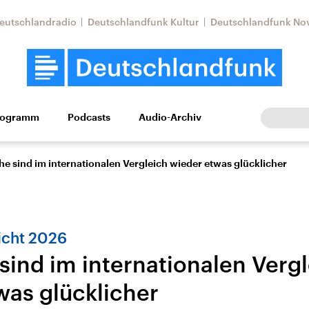
eutschlandradio
Deutschlandfunk Kultur
Deutschlandfunk No
rogramm
Podcasts
Audio-Archiv
Wirtschaft
Wissen
Kultur
Europa
Gesellschaf
e sind im internationalen Vergleich wieder etwas glücklicher
icht 2026
sind im internationalen Verg
was glücklicher
Nahostkonflikt
Iran
le Beiträge,
Aktuelle Lage und
Aktuelle Lage und