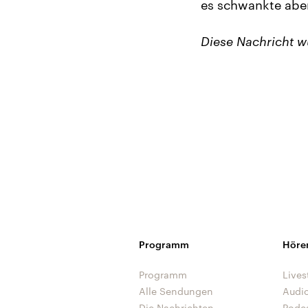
es schwankte aber
Diese Nachricht 
Programm
Höre
Programm
Lives
Alle Sendungen
Audi
Die Nachrichten
Podc