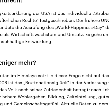
undrecht
keitserklärung der USA ist das individuelle „Strebe
ußerlichen Rechte“ festgeschrieben. Der frühere UN
ündete die Ausrufung des „World-Happiness-Day“ d
e als Wirtschaftswachstum und Umsatz. Es gehe um
achhaltige Entwicklung.
weniger mehr?
utan im Himalaya setzt in dieser Frage nicht auf das
08 ist das „Bruttonationalglück“ in der Verfassung 
as Volk nach seiner Zufriedenheit befragt: nach L
ischem Wohlergehen, Bildung, Zeiteinteilung, gute
g und Gemeinschaftsgefühl. Aktuelle Daten zu de