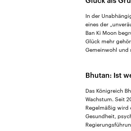
Glück als Gr
In der Unabhängig
eines der „unverä
Ban Ki Moon begr
Glück mehr gehör
Gemeinwohl und n
Bhutan: Ist 
Das Königreich Bh
Wachstum. Seit 20
Regelmäßig wird d
Gesundheit, psych
Regierungsführun