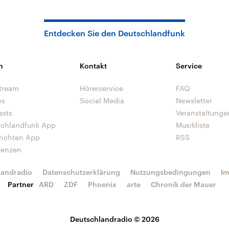
Entdecken Sie den Deutschlandfunk
n
Kontakt
Service
tream
Hörerservice
FAQ
os
Social Media
Newsletter
asts
Veranstaltunge
schlandfunk App
Musikliste
richten App
RSS
uenzen
landradio
Datenschutzerklärung
Nutzungsbedingungen
I
Partner
ARD
ZDF
Phoenix
arte
Chronik der Mauer
Deutschlandradio © 2026