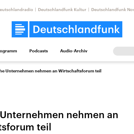
eutschlandradio
Deutschlandfunk Kultur
Deutschlandfunk No
rogramm
Podcasts
Audio-Archiv
Wirtschaft
Wissen
Kultur
Europa
Gesellschaf
he Unternehmen nehmen an Wirtschaftsforum teil
 Unternehmen nehmen an
tsforum teil
Nahostkonflikt
Iran
le Beiträge,
Aktuelle Lage und
Aktuelle Lage und