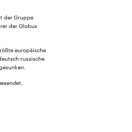
it der Gruppe
rer der Globus
größte europäische
deutsch-russische
 gesunken.
gesendet.