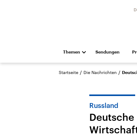
D
Themen
Sendungen
P
Die Nachrichten
Politik
/
/
Startseite
Die Nachrichten
Deutsc
Hörspiel und Feature
Musik
Russland
Deutsche
Wirtschaf
Landtagswahl Sachsen-
USA
Anhalt 2026
Aktuel