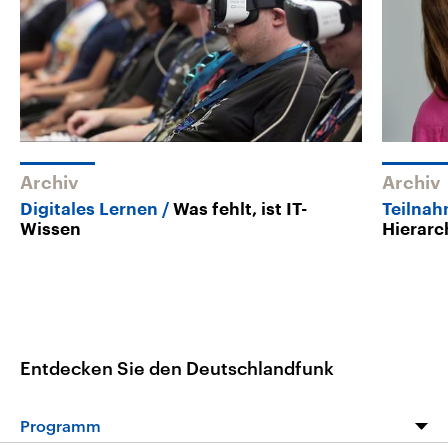
Archiv
Archiv
Digitales Lernen
Was fehlt, ist IT-
Teilnah
Wissen
Hierarc
Entdecken Sie den Deutschlandfunk
Programm