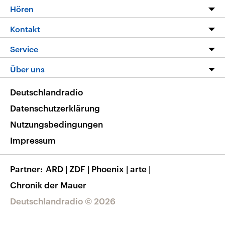
Programm
Hören
Alle Sendungen
Livestream
Kontakt
Die Nachrichten
Audios
Hörerservice
Service
Nachrichtenleicht
Podcasts
Social Media
FAQ
Über uns
Neue Beiträge auf dlf.de
Deutschlandfunk App
Newsletter
Deutschlandradio
Themen-Schwerpunkte
Nachrichten App
Deutschlandradio
Veranstaltungen
Presse
Frequenzen
Datenschutzerklärung
Musikliste
Ausbildung und Karriere
Nutzungsbedingungen
RSS
Transparenz
Impressum
Korrekturen
Barrierefreiheit
Partner
ARD
|
ZDF
|
Phoenix
|
arte
|
Chronik der Mauer
Deutschlandradio © 2026