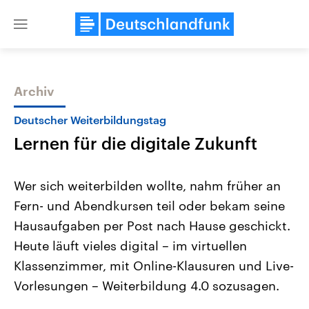
Close
menu
Archiv
Themen
Deutscher Weiterbildungstag
Lernen für die digitale Zukunft
Wer sich weiterbilden wollte, nahm früher an
Fern- und Abendkursen teil oder bekam seine
Hausaufgaben per Post nach Hause geschickt.
Landtagswahl Sachsen-Anhalt
USA
Heute läuft vieles digital – im virtuellen
2026
Aktuelle Beiträge, Analys
Alle Informationen
Klassenzimmer, mit Online-Klausuren und Live-
Hintergründe
Sachsen-Anhalt wählt am 6.
Wirtschaftlich und militäri
Vorlesungen – Weiterbildung 4.0 sozusagen.
September 2026 einen neuen
gehören die Vereinigten S
Landtag. Seit 2021 wird das
den mächtigsten Ländern 
Bundesland von einer Koalition aus
mit großem Einfluss auf d