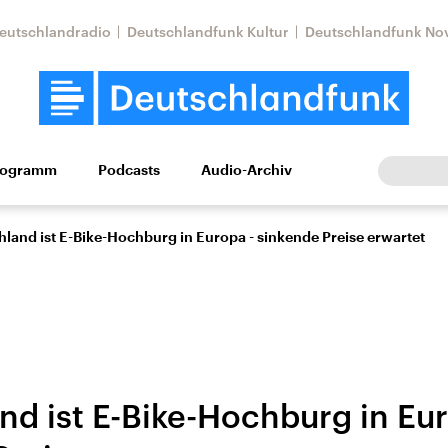
eutschlandradio
Deutschlandfunk Kultur
Deutschlandfunk No
rogramm
Podcasts
Audio-Archiv
Wirtschaft
Wissen
Kultur
Europa
Gesellschaf
land ist E-Bike-Hochburg in Europa - sinkende Preise erwartet
nd ist E-Bike-Hochburg in Eu
Nahostkonflikt
Iran
le Beiträge,
Aktuelle Lage und
Aktuelle Lage und