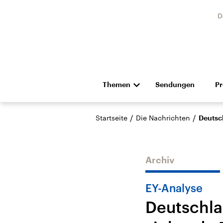
D
Themen
Sendungen
P
Die Nachrichten
Politik
/
/
Startseite
Die Nachrichten
Deutsch
Hörspiel und Feature
Musik
Archiv
EY-Analyse
Deutschla
Landtagswahl Sachsen-
USA
Anhalt 2026
Aktuel