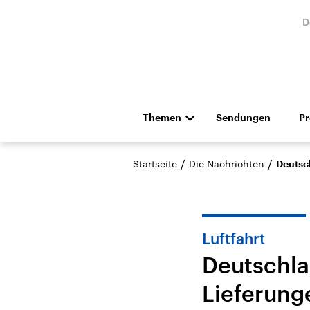
D
Themen
Sendungen
P
Die Nachrichten
Politik
/
/
Startseite
Die Nachrichten
Deutsch
Hörspiel und Feature
Musik
Luftfahrt
Deutschla
Lieferunge
Landtagswahl Sachsen-
USA
Anhalt 2026
Aktuel