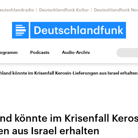
eutschlandradio
Deutschlandfunk Kultur
Deutschlandfunk No
rogramm
Podcasts
Audio-Archiv
Wirtschaft
Wissen
Kultur
Europa
Gesellschaf
land könnte im Krisenfall Kerosin-Lieferungen aus Israel erhalten
nd könnte im Krisenfall Keros
n aus Israel erhalten
Nahostkonflikt
Iran
le Beiträge,
Aktuelle Lage und
Aktuelle Lage und