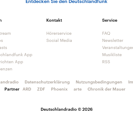
Entdecken Sie den Deutschlandfunk
n
Kontakt
Service
tream
Hörerservice
FAQ
os
Social Media
Newsletter
asts
Veranstaltunge
schlandfunk App
Musikliste
richten App
RSS
uenzen
landradio
Datenschutzerklärung
Nutzungsbedingungen
I
Partner
ARD
ZDF
Phoenix
arte
Chronik der Mauer
Deutschlandradio © 2026