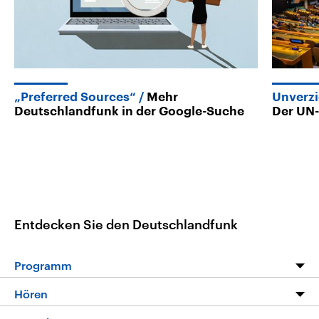
„Preferred Sources“
Mehr
Unverzi
Deutschlandfunk in der Google-Suche
Der UN-
Entdecken Sie den Deutschlandfunk
Programm
Programm
Hören
Alle Sendungen
Livestream