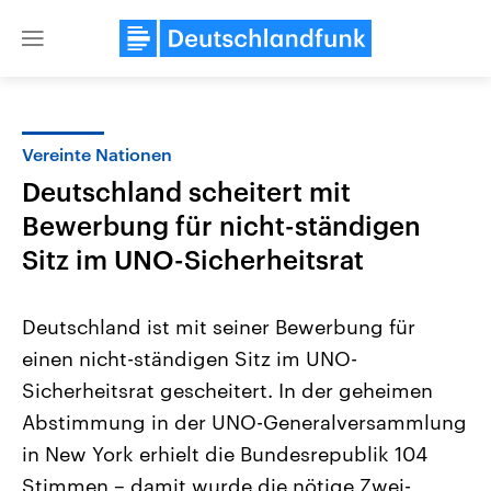
Close
menu
Vereinte Nationen
Themen
Deutschland scheitert mit
Bewerbung für nicht-ständigen
Sitz im UNO-Sicherheitsrat
Deutschland ist mit seiner Bewerbung für
einen nicht-ständigen Sitz im UNO-
Landtagswahl Sachsen-Anhalt
USA
Sicherheitsrat gescheitert. In der geheimen
2026
Aktuelle Beiträge, Analys
Alle Informationen
Abstimmung in der UNO-Generalversammlung
Hintergründe
Sachsen-Anhalt wählt am 6.
Wirtschaftlich und militäri
in New York erhielt die Bundesrepublik 104
September 2026 einen neuen
gehören die Vereinigten S
Landtag. Seit 2021 wird das
den mächtigsten Ländern 
Stimmen – damit wurde die nötige Zwei-
Bundesland von einer Koalition aus
mit großem Einfluss auf d