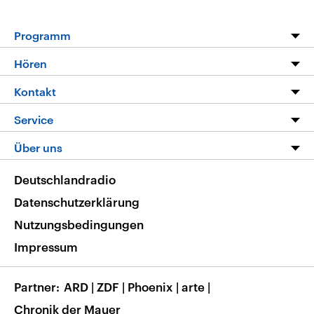
Programm
Programm
Hören
Alle Sendungen
Livestream
Kontakt
Die Nachrichten
Audios
Hörerservice
Service
Nachrichtenleicht
Podcasts
Social Media
FAQ
Über uns
Neue Beiträge auf dlf.de
Deutschlandfunk App
Newsletter
Deutschlandradio
Themen-Schwerpunkte
Nachrichten App
Deutschlandradio
Veranstaltungen
Presse
Frequenzen
Datenschutzerklärung
Musikliste
Ausbildung und Karriere
Nutzungsbedingungen
RSS
Transparenz
Impressum
Korrekturen
Barrierefreiheit
Partner
ARD
|
ZDF
|
Phoenix
|
arte
|
Chronik der Mauer