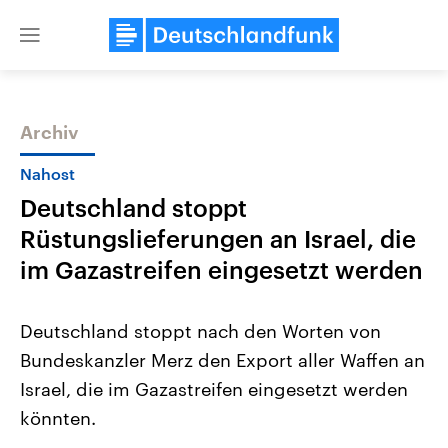
Close
menu
Archiv
Themen
Nahost
Deutschland stoppt
Rüstungslieferungen an Israel, die
im Gazastreifen eingesetzt werden
Deutschland stoppt nach den Worten von
Landtagswahl Sachsen-Anhalt
USA
Bundeskanzler Merz den Export aller Waffen an
2026
Aktuelle Beiträge, Analys
Alle Informationen
Hintergründe
Israel, die im Gazastreifen eingesetzt werden
Sachsen-Anhalt wählt am 6.
Wirtschaftlich und militäri
September 2026 einen neuen
gehören die Vereinigten S
könnten.
Landtag. Seit 2021 wird das
den mächtigsten Ländern 
Bundesland von einer Koalition aus
mit großem Einfluss auf d