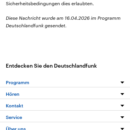
Sicherheitsbedingungen dies erlaubten.
Diese Nachricht wurde am 16.04.2026 im Programm
Deutschlandfunk gesendet.
Entdecken Sie den Deutschlandfunk
Programm
Programm
Hören
Alle Sendungen
Livestream
Kontakt
Die Nachrichten
Audios
Hörerservice
Service
Nachrichtenleicht
Podcasts
Social Media
FAQ
Über uns
Neue Beiträge auf dlf.de