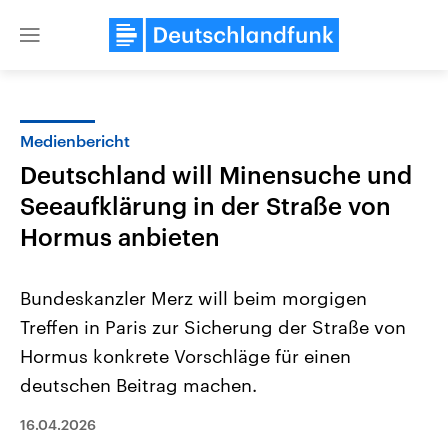
Close
menu
Medienbericht
Themen
Deutschland will Minensuche und
Seeaufklärung in der Straße von
Hormus anbieten
Bundeskanzler Merz will beim morgigen
Treffen in Paris zur Sicherung der Straße von
Landtagswahl Sachsen-Anhalt
USA
Hormus konkrete Vorschläge für einen
2026
Aktuelle Beiträge, Analys
Alle Informationen
deutschen Beitrag machen.
Hintergründe
Sachsen-Anhalt wählt am 6.
Wirtschaftlich und militäri
September 2026 einen neuen
gehören die Vereinigten S
16.04.2026
Landtag. Seit 2021 wird das
den mächtigsten Ländern 
Bundesland von einer Koalition aus
mit großem Einfluss auf d