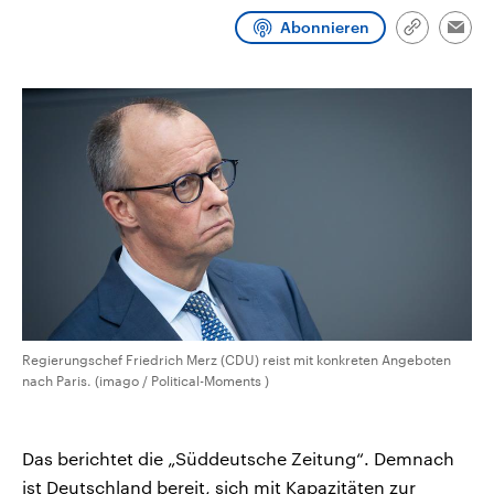
CDU, SPD und FDP regiert.-
aktuelle Weltgeschehen.
Abonnieren
Umfragen, Prognosen,
Link
Emai
Wahlprogramme, aktuelle Berichte
kopieren/te
Sendungen
Programm
Podcasts
und Hintergründe zu den Parteien
und Kandidaten der anstehenden
Wahl.
Audio-Archiv
Regierungschef Friedrich Merz (CDU) reist mit konkreten Angeboten
nach Paris. (imago / Political-Moments )
Das berichtet die „Süddeutsche Zeitung“. Demnach
ist Deutschland bereit, sich mit Kapazitäten zur