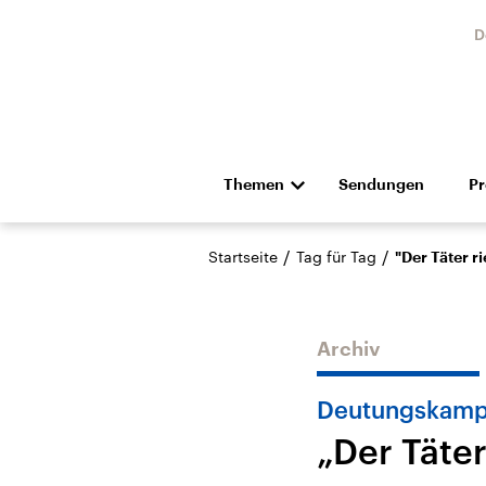
D
Themen
Sendungen
P
Die Nachrichten
Politik
/
/
Startseite
Tag für Tag
"Der Täter r
Hörspiel und Feature
Musik
Archiv
Deutungskampf
„Der Täter
Landtagswahl Sachsen-
USA
Anhalt 2026
Aktuel