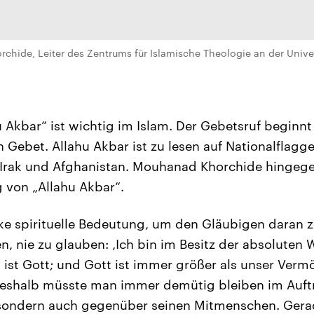
rchide, Leiter des Zentrums für Islamische Theologie an der Univer
 Akbar“ ist wichtig im Islam. Der Gebetsruf beginnt 
en Gebet. Allahu Akbar ist zu lesen auf Nationalflagg
 Irak und Afghanistan. Mouhanad Khorchide hingege
 von „Allahu Akbar“.
rke spirituelle Bedeutung, um den Gläubigen daran z
, nie zu glauben: ‚Ich bin im Besitz der absoluten 
 ist Gott; und Gott ist immer größer als unser Ver
shalb müsste man immer demütig bleiben im Auftr
sondern auch gegenüber seinen Mitmenschen. Gera