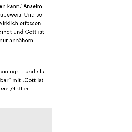
den kann.‘ Anselm
tesbeweis. Und so
wirklich erfassen
ingt und Gott ist
nur annähern.“
Theologe – und als
ar“ mit „Gott ist
n: ‚Gott ist