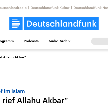
eutschlandradio
Deutschlandfunk Kultur
Deutschlandfunk No
rogramm
Podcasts
Audio-Archiv
Wirtschaft
Wissen
Kultur
Europa
Gesellschaf
ief Allahu Akbar"
 im Islam
 rief Allahu Akbar“
Nahostkonflikt
Iran
le Beiträge,
Aktuelle Lage und
Aktuelle Lage und