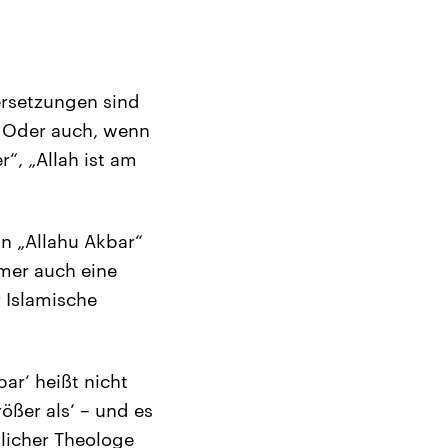
ersetzungen sind
“. Oder auch, wenn
r“, „Allah ist am
nn „Allahu Akbar“
mmer auch eine
 Islamische
bar‘ heißt nicht
rößer als‘ – und es
tlicher Theologe