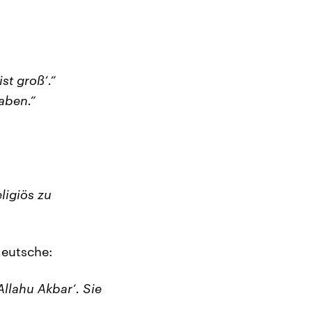
st groß‘.“
haben.“
eligiös zu
deutsche:
llahu Akbar‘. Sie