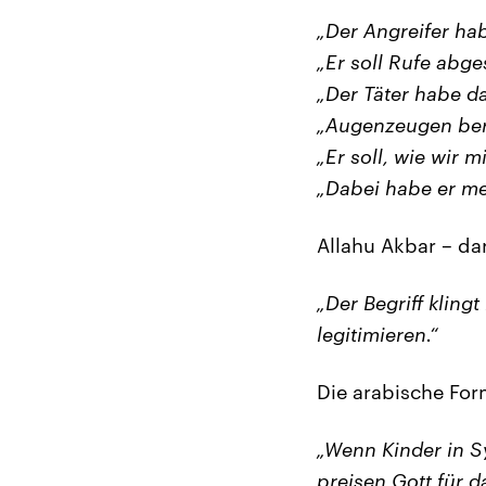
„Der Angreifer hab
„Er soll Rufe abge
„Der Täter habe da
„Augenzeugen beric
„Er soll, wie wir 
„Dabei habe er meh
Allahu Akbar – da
„Der Begriff klingt
legitimieren.“
Die arabische For
„Wenn Kinder in Sy
preisen Gott für 