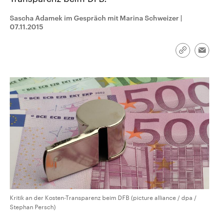
CDU, SPD und FDP regiert.-
aktuelle Weltgeschehen.
Umfragen, Prognosen,
Sascha Adamek im Gespräch mit Marina Schweizer
|
Wahlprogramme, aktuelle Berichte
07.11.2015
Sendungen
Programm
Podcasts
und Hintergründe zu den Parteien
und Kandidaten der anstehenden
Wahl.
Audio-Archiv
Link
Emai
kopieren/te
Kritik an der Kosten-Transparenz beim DFB (picture alliance / dpa /
Stephan Persch)