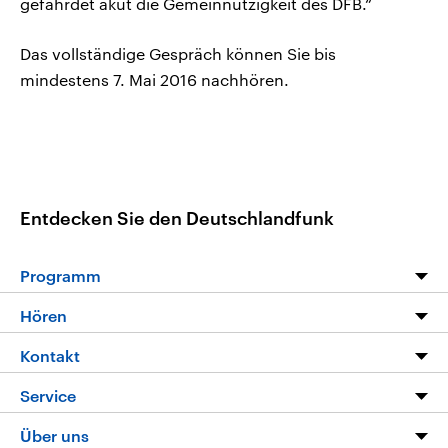
gefährdet akut die Gemeinnützigkeit des DFB.“
Das vollständige Gespräch können Sie bis
mindestens 7. Mai 2016 nachhören.
Entdecken Sie den Deutschlandfunk
Programm
Programm
Hören
Alle Sendungen
Livestream
Kontakt
Die Nachrichten
Audios
Hörerservice
Service
Nachrichtenleicht
Podcasts
Social Media
FAQ
Über uns
Neue Beiträge auf dlf.de
Deutschlandfunk App