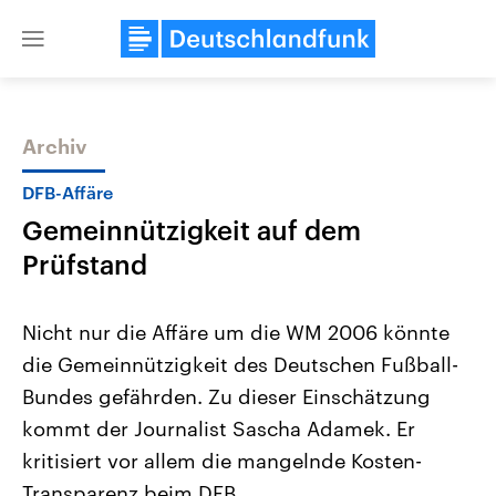
Close
menu
Archiv
Themen
DFB-Affäre
Gemeinnützigkeit auf dem
Prüfstand
Nicht nur die Affäre um die WM 2006 könnte
die Gemeinnützigkeit des Deutschen Fußball-
Landtagswahl Sachsen-Anhalt
USA
Bundes gefährden. Zu dieser Einschätzung
2026
Aktuelle Beiträge, Analys
Alle Informationen
Hintergründe
kommt der Journalist Sascha Adamek. Er
Sachsen-Anhalt wählt am 6.
Wirtschaftlich und militäri
September 2026 einen neuen
gehören die Vereinigten S
kritisiert vor allem die mangelnde Kosten-
Landtag. Seit 2021 wird das
den mächtigsten Ländern 
Transparenz beim DFB.
Bundesland von einer Koalition aus
mit großem Einfluss auf d