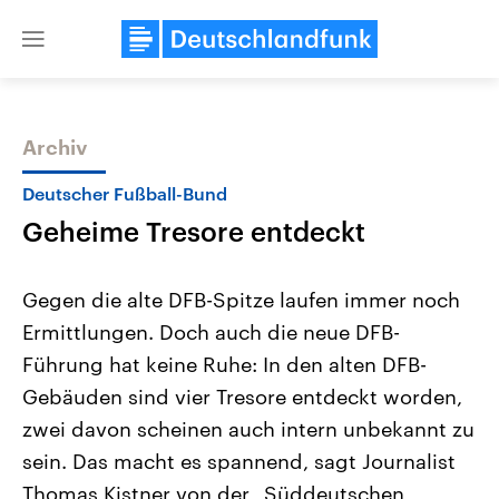
Close
menu
Archiv
Themen
Deutscher Fußball-Bund
Geheime Tresore entdeckt
Gegen die alte DFB-Spitze laufen immer noch
Ermittlungen. Doch auch die neue DFB-
Führung hat keine Ruhe: In den alten DFB-
Landtagswahl Sachsen-Anhalt
USA
Gebäuden sind vier Tresore entdeckt worden,
2026
Aktuelle Beiträge, Analys
Alle Informationen
zwei davon scheinen auch intern unbekannt zu
Hintergründe
Sachsen-Anhalt wählt am 6.
Wirtschaftlich und militäri
sein. Das macht es spannend, sagt Journalist
September 2026 einen neuen
gehören die Vereinigten S
Landtag. Seit 2021 wird das
den mächtigsten Ländern 
Thomas Kistner von der „Süddeutschen
Bundesland von einer Koalition aus
mit großem Einfluss auf d