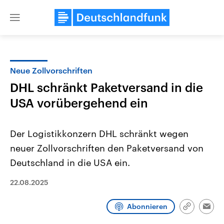
Close
menu
Neue Zollvorschriften
Themen
DHL schränkt Paketversand in die
USA vorübergehend ein
Der Logistikkonzern DHL schränkt wegen
neuer Zollvorschriften den Paketversand von
Deutschland in die USA ein.
Landtagswahl Sachsen-Anhalt
USA
22.08.2025
2026
Aktuelle Beiträge, Analys
Alle Informationen
Hintergründe
Sachsen-Anhalt wählt am 6.
Wirtschaftlich und militäri
September 2026 einen neuen
gehören die Vereinigten S
Abonnieren
Link
Emai
Landtag. Seit 2021 wird das
den mächtigsten Ländern 
kopieren/te
Bundesland von einer Koalition aus
mit großem Einfluss auf d