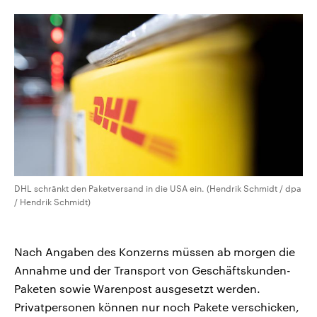
CDU, SPD und FDP regiert.-
aktuelle Weltgeschehen.
Umfragen, Prognosen,
Wahlprogramme, aktuelle Berichte
Sendungen
Programm
Podcasts
und Hintergründe zu den Parteien
und Kandidaten der anstehenden
Wahl.
Audio-Archiv
DHL schränkt den Paketversand in die USA ein. (Hendrik Schmidt / dpa
/ Hendrik Schmidt)
Nach Angaben des Konzerns müssen ab morgen die
Annahme und der Transport von Geschäftskunden-
Paketen sowie Warenpost ausgesetzt werden.
Privatpersonen können nur noch Pakete verschicken,