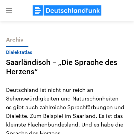
Close
menu
Archiv
Themen
Dialektatlas
Saarländisch – „Die Sprache des
Herzens“
Deutschland ist nicht nur reich an
Sehenswürdigkeiten und Naturschönheiten –
Landtagswahl Sachsen-Anhalt
USA
es gibt auch zahlreiche Sprachfärbungen und
2026
Aktuelle Beiträge, Analys
Alle Informationen
Hintergründe
Dialekte. Zum Beispiel im Saarland. Es ist das
Sachsen-Anhalt wählt am 6.
Wirtschaftlich und militäri
September 2026 einen neuen
gehören die Vereinigten S
kleinste Flächenbundesland. Und es habe die
Landtag. Seit 2021 wird das
den mächtigsten Ländern 
Sprache des Herzens.
Bundesland von einer Koalition aus
mit großem Einfluss auf d