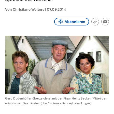
CDU, SPD und FDP regiert.-
aktuelle Weltgeschehen.
Umfragen, Prognosen,
Von Christiane Wolters
|
07.09.2014
Wahlprogramme, aktuelle Berichte
Sendungen
Programm
Podcasts
und Hintergründe zu den Parteien
und Kandidaten der anstehenden
Abonnieren
Wahl.
Link
Emai
kopieren/te
Audio-Archiv
Gerd Dudenhöffer überzeichnet mit der Figur Heinz Becker (Mitte) den
urtypischen Saarländer. (dpa/picture alliance/Heinz Unger)