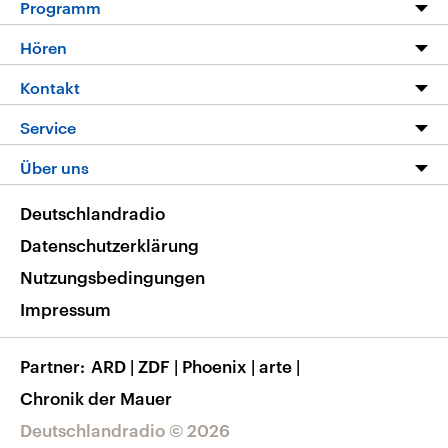
Programm
Programm
Hören
Alle Sendungen
Livestream
Kontakt
Die Nachrichten
Audios
Hörerservice
Service
Nachrichtenleicht
Podcasts
Social Media
FAQ
Über uns
Neue Beiträge auf dlf.de
Deutschlandfunk App
Newsletter
Deutschlandradio
Themen-Schwerpunkte
Nachrichten App
Deutschlandradio
Veranstaltungen
Presse
Frequenzen
Datenschutzerklärung
Musikliste
Ausbildung und Karriere
Nutzungsbedingungen
RSS
Transparenz
Impressum
Korrekturen
Barrierefreiheit
Partner
ARD
|
ZDF
|
Phoenix
|
arte
|
Chronik der Mauer
Deutschlandradio © 2026