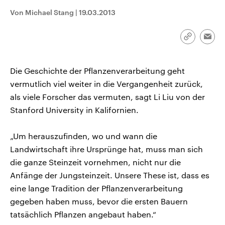
CDU, SPD und FDP regiert.-
aktuelle Weltgeschehen.
Von Michael Stang
|
19.03.2013
Umfragen, Prognosen,
Wahlprogramme, aktuelle Berichte
Sendungen
Programm
Podcasts
und Hintergründe zu den Parteien
und Kandidaten der anstehenden
Link
Emai
Wahl.
kopieren/te
Audio-Archiv
Die Geschichte der Pflanzenverarbeitung geht
vermutlich viel weiter in die Vergangenheit zurück,
als viele Forscher das vermuten, sagt Li Liu von der
Stanford University in Kalifornien.
„Um herauszufinden, wo und wann die
Landwirtschaft ihre Ursprünge hat, muss man sich
die ganze Steinzeit vornehmen, nicht nur die
Anfänge der Jungsteinzeit. Unsere These ist, dass es
eine lange Tradition der Pflanzenverarbeitung
gegeben haben muss, bevor die ersten Bauern
tatsächlich Pflanzen angebaut haben.“