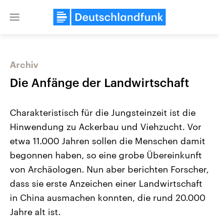
Close
menu
Archiv
Themen
Die Anfänge der Landwirtschaft
Charakteristisch für die Jungsteinzeit ist die
Hinwendung zu Ackerbau und Viehzucht. Vor
etwa 11.000 Jahren sollen die Menschen damit
begonnen haben, so eine grobe Übereinkunft
von Archäologen. Nun aber berichten Forscher,
Landtagswahl Sachsen-Anhalt
USA
2026
Aktuelle Beiträge, Analys
dass sie erste Anzeichen einer Landwirtschaft
Alle Informationen
Hintergründe
Sachsen-Anhalt wählt am 6.
Wirtschaftlich und militäri
in China ausmachen konnten, die rund 20.000
September 2026 einen neuen
gehören die Vereinigten S
Landtag. Seit 2021 wird das
den mächtigsten Ländern 
Jahre alt ist.
Bundesland von einer Koalition aus
mit großem Einfluss auf d