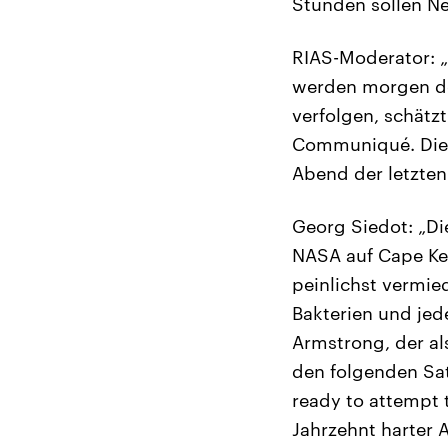
Stunden sollen Ne
RIAS-Moderator: 
werden morgen den
verfolgen, schätz
Communiqué. Die d
Abend der letzten
Georg Siedot: „Di
NASA auf Cape Ken
peinlichst vermie
Bakterien und jed
Armstrong, der al
den folgenden Sat
ready to attempt 
Jahrzehnt harter A