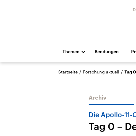
D
Themen
Sendungen
P
Die Nachrichten
Politik
/
/
Startseite
Forschung aktuell
Tag 0
Hörspiel und Feature
Musik
Archiv
Die Apollo-11-
Tag 0 – D
Landtagswahl Sachsen-
USA
Anhalt 2026
Aktuel