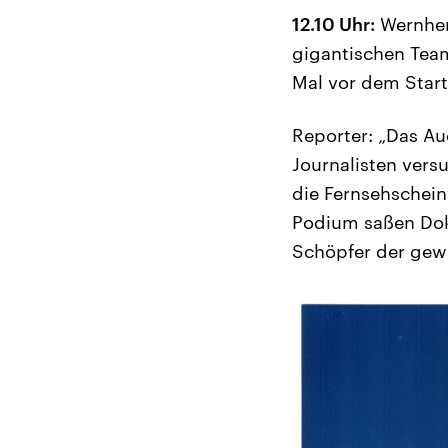
12.10 Uhr:
Wernher
gigantischen Team
Mal vor dem Start 
Reporter: „Das Au
Journalisten vers
die Fernsehschei
Podium saßen Dok
Schöpfer der gewa