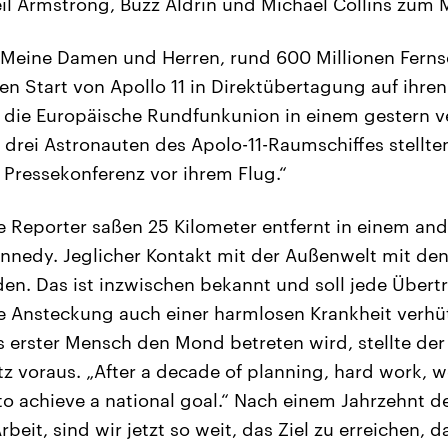
il Armstrong, Buzz Aldrin und Michael Collins zum 
„Meine Damen und Herren, rund 600 Millionen Fern
 Start von Apollo 11 in Direktübertagung auf ihren
t die Europäische Rundfunkunion in einem gestern ve
rei Astronauten des Apolo-11-Raumschiffes stellten
 Pressekonferenz vor ihrem Flug.“
e Reporter saßen 25 Kilometer entfernt in einem a
nedy. Jeglicher Kontakt mit der Außenwelt mit de
den. Das ist inzwischen bekannt und soll jede Über
e Ansteckung auch einer harmlosen Krankheit verhüt
s erster Mensch den Mond betreten wird, stellte de
z voraus. „After a decade of planning, hard work, w
to achieve a national goal.“ Nach einem Jahrzehnt d
rbeit, sind wir jetzt so weit, das Ziel zu erreichen, 