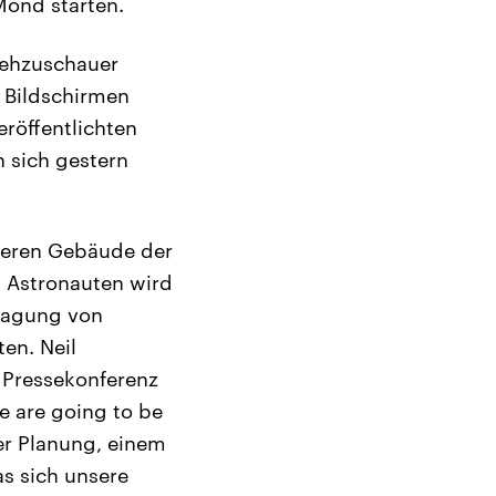
Mond starten.
sehzuschauer
 Bildschirmen
röffentlichten
 sich gestern
nderen Gebäude der
n Astronauten wird
tragung von
en. Neil
r Pressekonferenz
e are going to be
er Planung, einem
das sich unsere