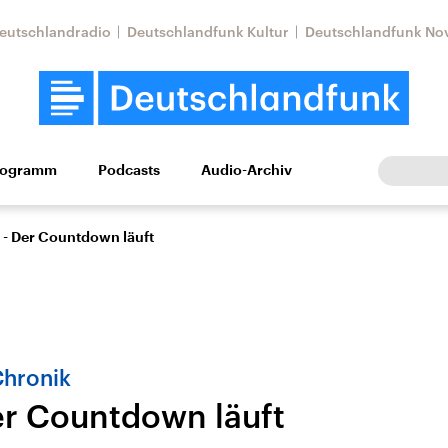
eutschlandradio
Deutschlandfunk Kultur
Deutschlandfunk No
rogramm
Podcasts
Audio-Archiv
Wirtschaft
Wissen
Kultur
Europa
Gesellschaf
 - Der Countdown läuft
Chronik
er Countdown läuft
Nahostkonflikt
Iran
le Beiträge,
Aktuelle Lage und
Aktuelle Lage und