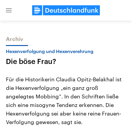
Close
menu
Archiv
Themen
Hexenverfolgung und Hexenverehrung
Die böse Frau?
Für die Historikerin Claudia Opitz-Belakhal ist
die Hexenverfolgung „ein ganz groß
angelegtes Mobbing“. In den Schriften ließe
Landtagswahl Sachsen-Anhalt
USA
sich eine misogyne Tendenz erkennen. Die
2026
Aktuelle Beiträge, Analys
Alle Informationen
Hexenverfolgung sei aber keine reine Frauen-
Hintergründe
Sachsen-Anhalt wählt am 6.
Wirtschaftlich und militäri
Verfolgung gewesen, sagt sie.
September 2026 einen neuen
gehören die Vereinigten S
Landtag. Seit 2021 wird das
den mächtigsten Ländern 
Bundesland von einer Koalition aus
mit großem Einfluss auf d