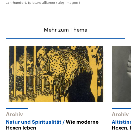
Jahrhundert. (picture alliance / akg-images )
Mehr zum Thema
Archiv
Archiv
Natur und Spiritualität
Wie moderne
Altisti
Hexen leben
Hexen, 