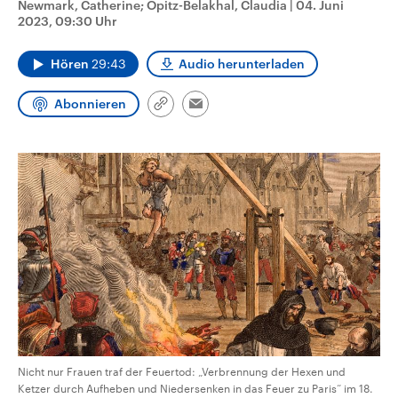
Newmark, Catherine; Opitz-Belakhal, Claudia
|
04. Juni
CDU, SPD und FDP regiert.-
aktuelle Weltgeschehen.
2023, 09:30 Uhr
Umfragen, Prognosen,
Wahlprogramme, aktuelle Berichte
Sendungen
Programm
Podcasts
und Hintergründe zu den Parteien
Hören
29:43
Audio herunterladen
und Kandidaten der anstehenden
Wahl.
Audio-Archiv
Abonnieren
Link
Email
kopieren/teilen
Nicht nur Frauen traf der Feuertod: „Verbrennung der Hexen und
Ketzer durch Aufheben und Niedersenken in das Feuer zu Paris“ im 18.