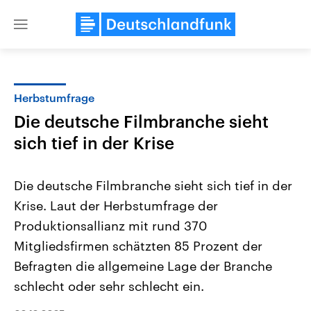
Close
menu
Herbstumfrage
Themen
Die deutsche Filmbranche sieht
sich tief in der Krise
Die deutsche Filmbranche sieht sich tief in der
Krise. Laut der Herbstumfrage der
Produktionsallianz mit rund 370
USA
Nahostkonflikt
Mitgliedsfirmen schätzten 85 Prozent der
Aktuelle Beiträge, Analysen und
Aktuelle Lage und Hinter
Befragten die allgemeine Lage der Branche
Der Überfall der palästine
Hintergründe
Wirtschaftlich und militärisch
Terrororganisation Hamas
schlecht oder sehr schlecht ein.
gehören die Vereinigten Staaten zu
Oktober 2023 auf Israel ha
den mächtigsten Ländern der Erde,
Region wieder die Gewalt 
mit großem Einfluss auf das
Israel möchte die Hamas z