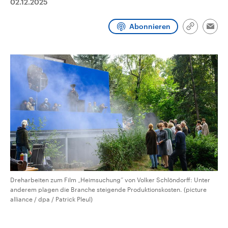
02.12.2025
aktuelle Weltgeschehen.
Diese wird wie die Hisboll
Libanon vom Iran unterstüt
Abonnieren
Sendungen
Programm
Podcasts
Link
Emai
kopieren/te
Audio-Archiv
Dreharbeiten zum Film „Heimsuchung“ von Volker Schlöndorff: Unter
anderem plagen die Branche steigende Produktionskosten. (picture
alliance / dpa / Patrick Pleul)