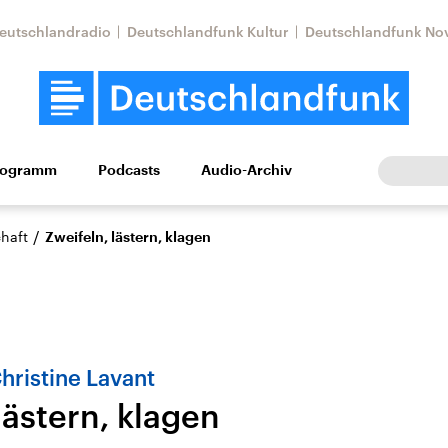
eutschlandradio
Deutschlandfunk Kultur
Deutschlandfunk No
rogramm
Podcasts
Audio-Archiv
Wirtschaft
Wissen
Kultur
Europa
Gesellschaf
/
haft
Zweifeln, lästern, klagen
hristine Lavant
lästern, klagen
Nahostkonflikt
Iran
le Beiträge,
Aktuelle Lage und
Aktuelle Lage und