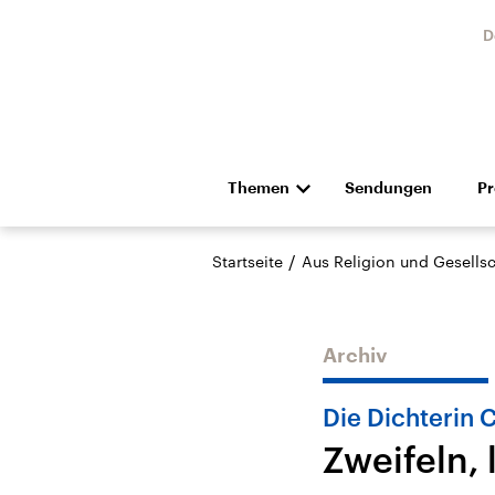
D
Themen
Sendungen
P
Die Nachrichten
Politik
/
Startseite
Aus Religion und Gesellsc
Hörspiel und Feature
Musik
Archiv
Die Dichterin C
Zweifeln, 
Landtagswahl Sachsen-
USA
Anhalt 2026
Aktuel