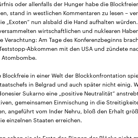
fnis oder allenfalls der Hunger habe die Blockfreie
n, stand in westlichen Kommentaren zu lesen – ve
ie „Exoten“ nun alsbald die Hand aufhalten würden.
versammelten wirtschaftlichen und nuklearen Haben
ne Verachtung: Am Tage des Konferenzbeginns brac
 Teststopp-Abkommen mit den USA und zündete nach
ne Atombombe.
e Blockfreie in einer Welt der Blockkonfrontation spie
taatschefs in Belgrad und auch später nicht einig. 
onesier Sukarno eine „positive Neutralität“ anstrebt
ktiven, gemeinsamen Einmischung in die Streitigkeit
en, angeführt vom Inder Nehru, bloß den Erhalt grö
ie einzelnen Staaten erreichen.