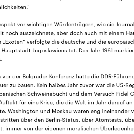
lichkeiten.“
spekt vor wichtigen Würdenträgern, wie sie Journa
elt noch auszeichnete, aber doch auch mit einem Ha
 „Exoten“ verfolgte die deutsche und die europäisch
r Hauptstadt Jugoslawiens tat. Das Jahr 1961 marki
.
 vor der Belgrader Konferenz hatte die DDR-Führung 
er zu bauen. Kein halbes Jahr zuvor war die US-Reg
ubanischen Schweinebucht und dem Versuch Fidel Ca
Auftakt für eine Krise, die die Welt im Jahr darauf a
e. Washington und Moskau waren eng ineinander verk
stritten über den Berlin-Status, über Atomtests, übe
rt, immer von der eigenen moralischen Überlegenhe