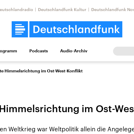
eutschlandradio
Deutschlandfunk Kultur
Deutschlandfunk No
rogramm
Podcasts
Audio-Archiv
Wirtschaft
Wissen
Kultur
Europa
Gesellschaf
tte Himmelsrichtung im Ost-West-Konflikt
e Himmelsrichtung im Ost-West
Nahostkonflikt
Iran
n Weltkrieg war Weltpolitik allein die Angeleg
le Beiträge,
Aktuelle Lage und
Aktuelle Lage und