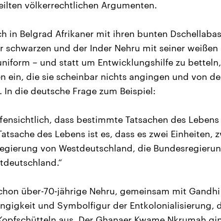
ilten völkerrechtlichen Argumenten.
ch in Belgrad Afrikaner mit ihren bunten Dschellabas
r schwarzen und der Inder Nehru mit seiner weißen 
uniform – und statt um Entwicklungshilfe zu betteln,
n ein, die sie scheinbar nichts angingen und von de
 In die deutsche Frage zum Beispiel:
offensichtlich, dass bestimmte Tatsachen des Leben
Tatsache des Lebens ist es, dass es zwei Einheiten, 
Regierung von Westdeutschland, die Bundesregierun
tdeutschland.“
chon über-70-jährige Nehru, gemeinsam mit Gandhi 
gigkeit und Symbolfigur der Entkolonialisierung, da
 Kopfschütteln aus. Der Ghanaer Kwame Nkrumah gi