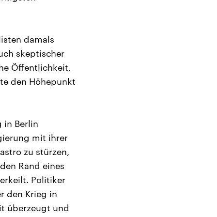
listen damals
uch skeptischer
e Öffentlichkeit,
erte den Höhepunkt
in Berlin
ierung mit ihrer
stro zu stürzen,
n den Rand eines
eilt. Politiker
r den Krieg in
it überzeugt und