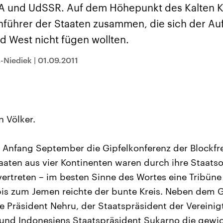
sen und
Hintergründe
Hintergründe
 und UdSSR. Auf dem Höhepunkt des Kalten Kr
Der Überfall der
Der Iran – seit der
rgründe
haftlich und
palästinensischen
Islamischen Revolu
nführer der Staaten zusammen, die sich der Auf
risch gehören die
Terrororganisation
1979 auch Islamisc
igten Staaten zu
Hamas im Oktober 2023
Republik Iran – ist e
d West nicht fügen wollten.
ächtigsten
auf Israel hat in der
von einem
n der Erde, mit
Region wieder die
Religionsführer auto
 Einfluss auf das
Gewalt entfacht. Israel
regierter Staat im 
-Niediek
|
01.09.2011
le Weltgeschehen.
möchte die Hamas
Osten. Eine Feindsc
zerstören. Diese wird wie
zu Israel und zu de
die Hisbollah im Libanon
ist fest in der
vom Iran unterstützt.
Staatsideologie
verankert.
n Völker.
 Anfang September die Gipfelkonferenz der Blockfr
aaten aus vier Kontinenten waren durch ihre Staats
ertreten – im besten Sinne des Wortes eine Tribüne 
is zum Jemen reichte der bunte Kreis. Neben dem G
e Präsident Nehru, der Staatspräsident der Vereini
 und Indonesiens Staatspräsident Sukarno die gewi