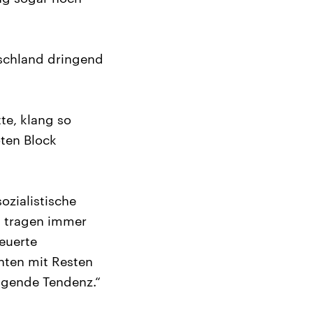
tschland dringend
te, klang so
ten Block
ozialistische
s tragen immer
neuerte
hten mit Resten
igende Tendenz.“