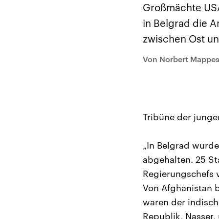
Alle Informationen
Analy
Großmächte USA
Sachsen-Anhalt wählt
Hinte
am 6. September 2026
Wirtsc
in Belgrad die A
einen neuen Landtag.
militä
Seit 2021 wird das
Verein
zwischen Ost un
Bundesland von einer
den m
Koalition aus CDU, SPD
Länder
und FDP regiert.-
großem
Von Norbert Mappes
Umfragen, Prognosen,
aktuel
Wahlprogramme,
aktuelle Berichte und
Hintergründe zu den
Parteien und Kandidaten
der anstehenden Wahl.
Tribüne der junge
„In Belgrad wurde
abgehalten. 25 St
Regierungschefs v
Von Afghanistan b
waren der indisch
Republik, Nasser,