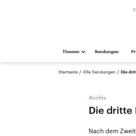
D
Themen
Sendungen
P
Die Nachrichten
Politik
/
/
Startseite
Alle Sendungen
Die dri
Hörspiel und Feature
Musik
Archiv
Die dritt
Landtagswahl Sachsen-
USA
Nach dem Zweite
Anhalt 2026
Aktuel