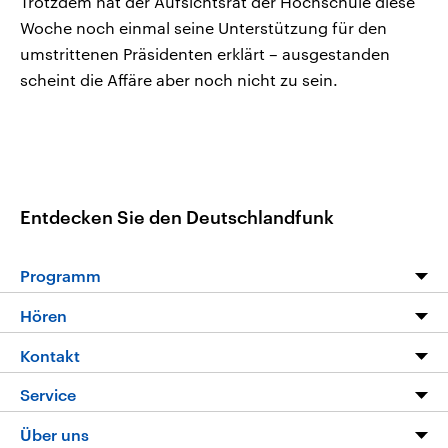
Trotzdem hat der Aufsichtsrat der Hochschule diese
Woche noch einmal seine Unterstützung für den
umstrittenen Präsidenten erklärt – ausgestanden
scheint die Affäre aber noch nicht zu sein.
Entdecken Sie den Deutschlandfunk
Programm
Programm
Hören
Alle Sendungen
Livestream
Kontakt
Die Nachrichten
Audios
Hörerservice
Service
Nachrichtenleicht
Podcasts
Social Media
FAQ
Über uns
Neue Beiträge auf dlf.de
Deutschlandfunk App