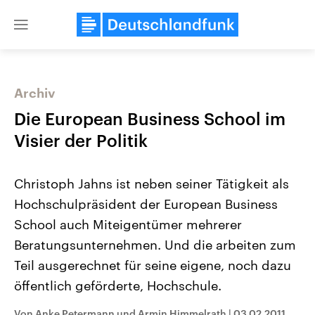
Close
menu
Archiv
Themen
Die European Business School im
Visier der Politik
Christoph Jahns ist neben seiner Tätigkeit als
Hochschulpräsident der European Business
School auch Miteigentümer mehrerer
Beratungsunternehmen. Und die arbeiten zum
Landtagswahl Sachsen-Anhalt
USA
2026
Aktuelle Beiträge, Analys
Teil ausgerechnet für seine eigene, noch dazu
Alle Informationen
Hintergründe
Sachsen-Anhalt wählt am 6.
Wirtschaftlich und militäri
öffentlich geförderte, Hochschule.
September 2026 einen neuen
gehören die Vereinigten S
Landtag. Seit 2021 wird das
den mächtigsten Ländern 
Bundesland von einer Koalition aus
mit großem Einfluss auf d
Von Anke Petermann und Armin Himmelrath
|
03.02.2011