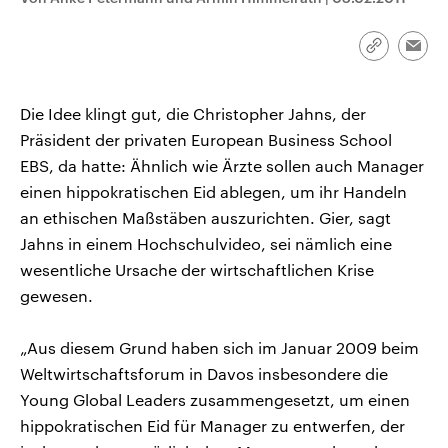
CDU, SPD und FDP regiert.-
aktuelle Weltgeschehen.
Umfragen, Prognosen,
Wahlprogramme, aktuelle Berichte
Link
Emai
Sendungen
Programm
Podcasts
und Hintergründe zu den Parteien
kopieren/te
und Kandidaten der anstehenden
Wahl.
Audio-Archiv
Die Idee klingt gut, die Christopher Jahns, der
Präsident der privaten European Business School
EBS, da hatte: Ähnlich wie Ärzte sollen auch Manager
einen hippokratischen Eid ablegen, um ihr Handeln
an ethischen Maßstäben auszurichten. Gier, sagt
Jahns in einem Hochschulvideo, sei nämlich eine
wesentliche Ursache der wirtschaftlichen Krise
gewesen.
„Aus diesem Grund haben sich im Januar 2009 beim
Weltwirtschaftsforum in Davos insbesondere die
Young Global Leaders zusammengesetzt, um einen
hippokratischen Eid für Manager zu entwerfen, der