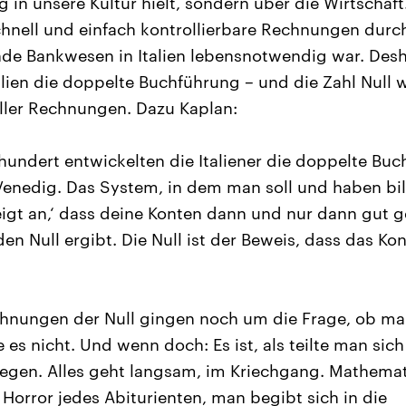
 in unsere Kultur hielt, sondern über die Wirtschaft
hnell und einfach kontrollierbare Rechnungen durch
nde Bankwesen in Italien lebensnotwendig war. Des
talien die doppelte Buchführung – und die Zahl Null
ller Rechnungen. Dazu Kaplan:
rhundert entwickelten die Italiener die doppelte Bu
Venedig. Das System, in dem man soll und haben bila
igt an,‘ dass deine Konten dann und nur dann gut g
den Null ergibt. Die Null ist der Beweis, dass das Ko
chnungen der Null gingen noch um die Frage, ob man
es nicht. Und wenn doch: Es ist, als teilte man sich
llegen. Alles geht langsam, im Kriechgang. Mathem
 Horror jedes Abiturienten, man begibt sich in die