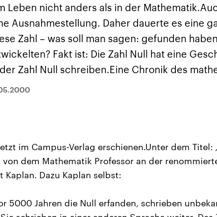
sen und
Hintergründe
Hintergründe
 im Leben nicht anders als in der Mathematik.Auc
Der Überfall der
Der Iran – seit der
rgründe
haftlich und
palästinensischen
Islamischen Revolu
ine Ausnahmestellung. Daher dauerte es eine ga
risch gehören die
Terrororganisation
1979 auch Islamisc
igten Staaten zu
Hamas im Oktober 2023
Republik Iran – ist e
ese Zahl – was soll man sagen: gefunden haben
ächtigsten
auf Israel hat in der
von einem
n der Erde, mit
Region wieder die
Religionsführer auto
ickelten? Fakt ist: Die Zahl Null hat eine Ges
 Einfluss auf das
Gewalt entfacht. Israel
regierter Staat im 
le Weltgeschehen.
möchte die Hamas
Osten. Eine Feindsc
 der Zahl Null schreiben.Eine Chronik des math
zerstören. Diese wird wie
zu Israel und zu de
die Hisbollah im Libanon
ist fest in der
vom Iran unterstützt.
Staatsideologie
05.2000
verankert.
 jetzt im Campus-Verlag erschienen.Unter dem Titel:
sst von dem Mathematik Professor an der renommiert
t Kaplan. Dazu Kaplan selbst:
or 5000 Jahren die Null erfanden, schrieben unbeka