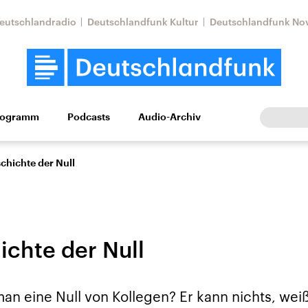
eutschlandradio
Deutschlandfunk Kultur
Deutschlandfunk No
rogramm
Podcasts
Audio-Archiv
Wirtschaft
Wissen
Kultur
Europa
Gesellschaf
chichte der Null
ichte der Null
Nahostkonflikt
Iran
n eine Null von Kollegen? Er kann nichts, weiß
le Beiträge,
Aktuelle Lage und
Aktuelle Lage und