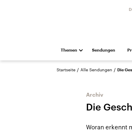
D
Themen
Sendungen
P
Die Nachrichten
Politik
/
/
Startseite
Alle Sendungen
Die Ges
Hörspiel und Feature
Musik
Archiv
Die Gesch
Landtagswahl Sachsen-
USA
Woran erkennt ma
Anhalt 2026
Aktuel