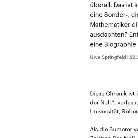
Alle Informationen
Analy
überall. Das ist
Sachsen-Anhalt wählt
Hinte
am 6. September 2026
Wirtsc
eine Sonder-, e
einen neuen Landtag.
militä
Seit 2021 wird das
Verein
Mathematiker di
Bundesland von einer
den m
Koalition aus CDU, SPD
Länder
ausdachten? Entw
und FDP regiert.-
großem
Umfragen, Prognosen,
aktuel
eine Biographie
Wahlprogramme,
aktuelle Berichte und
Hintergründe zu den
Uwe Springfeld
|
22.
Parteien und Kandidaten
der anstehenden Wahl.
Diese Chronik ist
der Null.“, verfa
Universität, Rober
Als die Sumerer v