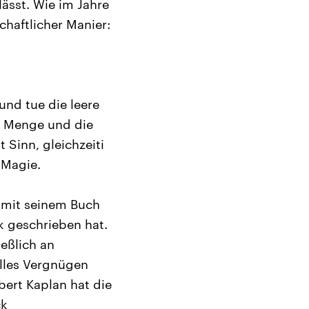
lässt. Wie im Jahre
haftlicher Manier:
und tue die leere
re Menge und die
 Sinn, gleichzeiti
 Magie.
r mit seinem Buch
k geschrieben hat.
ießlich an
elles Vergnügen
bert Kaplan hat die
ck