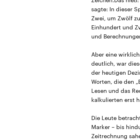
Zeichen.Das hieß:
sagte: In dieser S
Zwei, um Zwölf zu
Einhundert und Z
und Berechnungen 
Aber eine wirklic
deutlich, war di
der heutigen Dezi
Worten, die den „E
Lesen und das Rec
kalkulierten erst
Die Leute betracht
Marker – bis hind
Zeitrechnung sahe