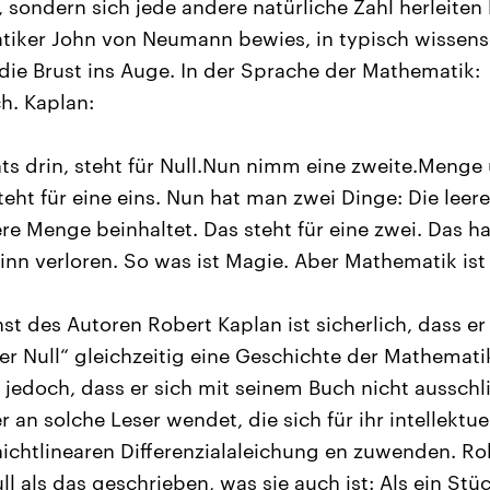
sondern sich jede andere natürliche Zahl herleiten 
iker John von Neumann bewies, in typisch wissensc
die Brust ins Auge. In der Sprache der Mathematik:
h. Kaplan:
ts drin, steht für Null.Nun nimm eine zweite.Menge 
teht für eine eins. Nun hat man zwei Dinge: Die lee
re Menge beinhaltet. Das steht für eine zwei. Das hat
Sinn verloren. So was ist Magie. Aber Mathematik ist
nst des Autoren Robert Kaplan ist sicherlich, dass e
er Null“ gleichzeitig eine Geschichte der Mathemati
t jedoch, dass er sich mit seinem Buch nicht ausschl
 an solche Leser wendet, die sich für ihr intellektu
ichtlinearen Differenzialaleichung en zuwenden. Ro
l als das geschrieben, was sie auch ist: Als ein Stü