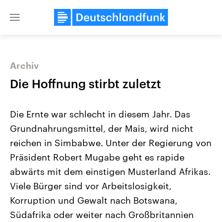
Close
menu
Archiv
Themen
Die Hoffnung stirbt zuletzt
Die Ernte war schlecht in diesem Jahr. Das
Grundnahrungsmittel, der Mais, wird nicht
reichen in Simbabwe. Unter der Regierung von
Präsident Robert Mugabe geht es rapide
abwärts mit dem einstigen Musterland Afrikas.
Landtagswahl Sachsen-Anhalt
USA
2026
Aktuelle Beiträge, Analys
Viele Bürger sind vor Arbeitslosigkeit,
Alle Informationen
Hintergründe
Sachsen-Anhalt wählt am 6.
Wirtschaftlich und militäri
Korruption und Gewalt nach Botswana,
September 2026 einen neuen
gehören die Vereinigten S
Landtag. Seit 2021 wird das
den mächtigsten Ländern 
Südafrika oder weiter nach Großbritannien
Bundesland von einer Koalition aus
mit großem Einfluss auf d