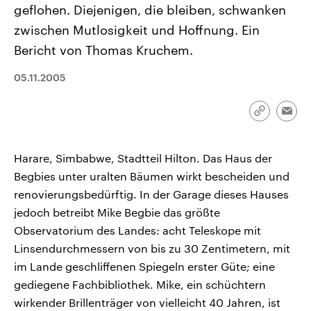
geflohen. Diejenigen, die bleiben, schwanken
CDU, SPD und FDP regiert.-
aktuelle Weltgeschehen.
Umfragen, Prognosen,
zwischen Mutlosigkeit und Hoffnung. Ein
Wahlprogramme, aktuelle Berichte
Sendungen
Programm
Podcasts
und Hintergründe zu den Parteien
Bericht von Thomas Kruchem.
und Kandidaten der anstehenden
Wahl.
Audio-Archiv
05.11.2005
Link
Emai
kopieren/te
Harare, Simbabwe, Stadtteil Hilton. Das Haus der
Begbies unter uralten Bäumen wirkt bescheiden und
renovierungsbedürftig. In der Garage dieses Hauses
jedoch betreibt Mike Begbie das größte
Observatorium des Landes: acht Teleskope mit
Linsendurchmessern von bis zu 30 Zentimetern, mit
im Lande geschliffenen Spiegeln erster Güte; eine
gediegene Fachbibliothek. Mike, ein schüchtern
wirkender Brillenträger von vielleicht 40 Jahren, ist