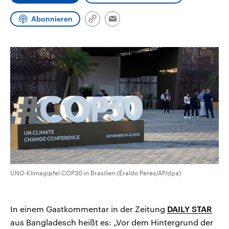
CDU, SPD und FDP regiert.-
aktuelle Weltgeschehen.
Umfragen, Prognosen,
Abonnieren
Wahlprogramme, aktuelle Berichte
Link
Email
Sendungen
Programm
Podcasts
und Hintergründe zu den Parteien
kopieren/teilen
und Kandidaten der anstehenden
Wahl.
Audio-Archiv
UNO-Klimagipfel COP30 in Brasilien (Eraldo Peres/AP/dpa)
In einem Gastkommentar in der Zeitung
DAILY STAR
aus Bangladesch heißt es: „Vor dem Hintergrund der