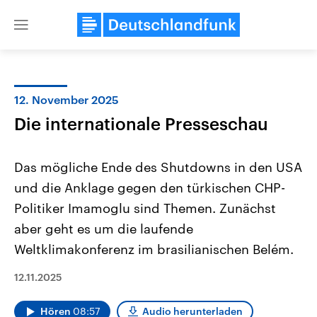
Close
menu
12. November 2025
Themen
Die internationale Presseschau
Das mögliche Ende des Shutdowns in den USA
und die Anklage gegen den türkischen CHP-
Politiker Imamoglu sind Themen. Zunächst
aber geht es um die laufende
Weltklimakonferenz im brasilianischen Belém.
Landtagswahl Sachsen-Anhalt
USA
2026
Aktuelle Beiträge, Analys
Alle Informationen
Hintergründe
12.11.2025
Sachsen-Anhalt wählt am 6.
Wirtschaftlich und militäri
September 2026 einen neuen
gehören die Vereinigten S
Landtag. Seit 2021 wird das
den mächtigsten Ländern 
Hören
08:57
Audio herunterladen
Bundesland von einer Koalition aus
mit großem Einfluss auf d