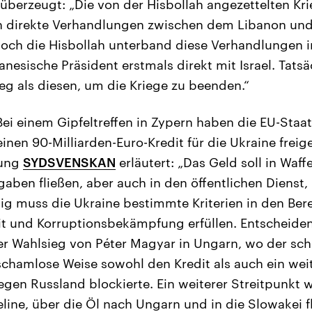
 überzeugt: „Die von der Hisbollah angezettelten Kri
 direkte Verhandlungen zwischen dem Libanon und 
och die Hisbollah unterband diese Verhandlungen 
anesische Präsident erstmals direkt mit Israel. Tatsä
g als diesen, um die Kriege zu beenden.“
i einem Gipfeltreffen in Zypern haben die EU-Staat
inen 90-Milliarden-Euro-Kredit für die Ukraine freig
tung
SYDSVENSKAN
erläutert: „Das Geld soll in Waf
aben fließen, aber auch in den öffentlichen Dienst,
tig muss die Ukraine bestimmte Kriterien in den Ber
it und Korruptionsbekämpfung erfüllen. Entscheiden
er Wahlsieg von Péter Magyar in Ungarn, wo der sc
schamlose Weise sowohl den Kredit als auch ein wei
gen Russland blockierte. Ein weiterer Streitpunkt 
line, über die Öl nach Ungarn und in die Slowakei fl