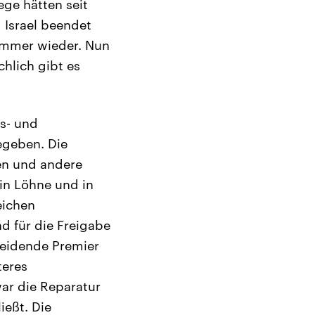
ege hätten seit
Israel beendet
immer wieder. Nun
chlich gibt es
s- und
egeben. Die
fen und andere
 in Löhne und in
eichen
d für die Freigabe
heidende Premier
teres
war die Reparatur
ießt. Die