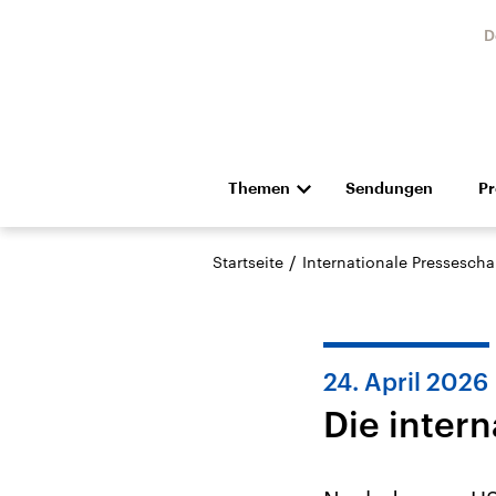
D
Themen
Sendungen
P
Die Nachrichten
Politik
/
Startseite
Internationale Pressescha
Hörspiel und Feature
Musik
24. April 2026
Die inter
Landtagswahl Sachsen-
USA
Anhalt 2026
Aktuel