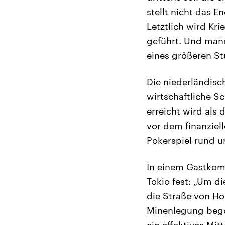
stellt nicht das E
Letztlich wird Kr
geführt. Und manc
eines größeren St
Die niederländis
wirtschaftliche S
erreicht wird als 
vor dem finanziel
Pokerspiel rund um
In einem Gastkomm
Tokio fest: „Um d
die Straße von Hor
Minenlegung begon
ein effektives Mit