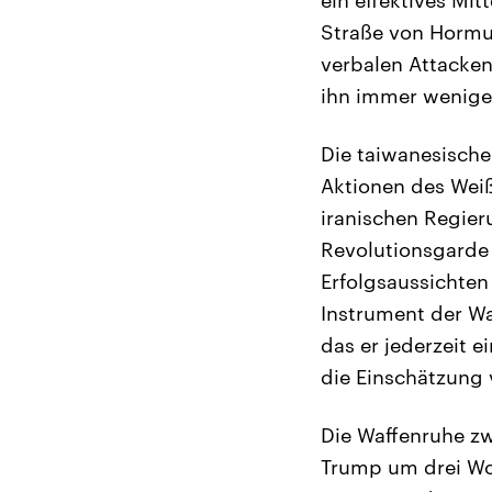
Straße von Hormus
verbalen Attacken
ihn immer weniger
Die taiwanesisch
Aktionen des Weiß
iranischen Regier
Revolutionsgarde
Erfolgsaussichten
Instrument der Waf
das er jederzeit e
die Einschätzung
Die Waffenruhe z
Trump um drei Wo