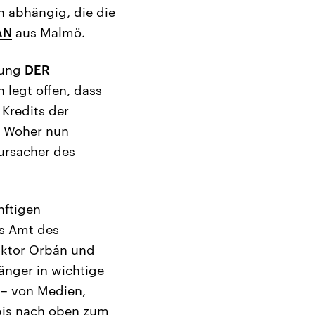
n abhängig, die die
AN
aus Malmö.
tung
DER
 legt offen, dass
 Kredits der
t. Woher nun
rursacher des
nftigen
as Amt des
iktor Orbán und
hänger in wichtige
 – von Medien,
 bis nach oben zum