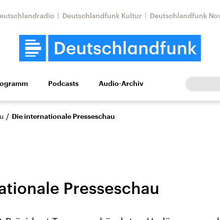
eutschlandradio
Deutschlandfunk Kultur
Deutschlandfunk No
rogramm
Podcasts
Audio-Archiv
Wirtschaft
Wissen
Kultur
Europa
Gesellschaf
/
u
Die internationale Presseschau
nationale Presseschau
Nahostkonflikt
Iran
le Beiträge,
Aktuelle Lage und
Aktuelle Lage und