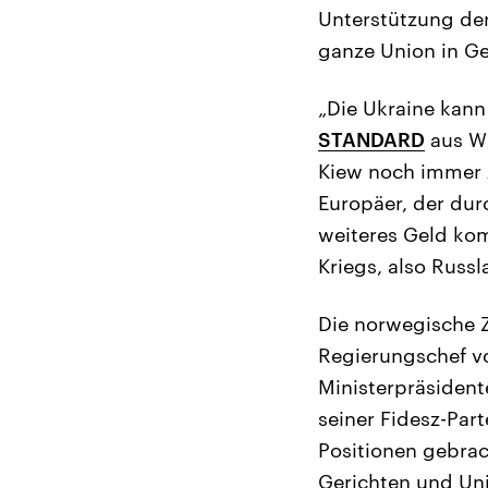
Unterstützung der
ganze Union in G
„Die Ukraine kann
STANDARD
aus Wi
Kiew noch immer 20
Europäer, der dur
weiteres Geld kom
Kriegs, also Russl
Die norwegische 
Regierungschef vo
Ministerpräsident
seiner Fidesz-Part
Positionen gebrac
Gerichten und Uni