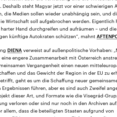
 Deshalb steht Magyar jetzt vor einer schwierigen A
, die Medien sollen wieder unabhängig sein, und di
ie Wirtschaft soll aufgebrochen werden. Eigentlich
 harter Hand durchgreifen und aufräumen – und die
gen künftige Autokraten schützen“, mahnt
AFTENP
tung
DIENA
verweist auf außenpolitische Vorhaben: 
er eine engere Zusammenarbeit mit Österreich anstre
meinsamen Vergangenheit einen neuen mitteleurop
haffen und das Gewicht der Region in der EU zu er
betrifft, geht es um die Schaffung neuer gemeinsame
 Ergebnissen führen, aber es sind auch Zweifel ang
rojekt dieser Art, und Formate wie die Visegrád-Gru
ng verloren oder sind nur noch in den Archiven au
or allem, dass die beteiligten Staaten aufgrund von