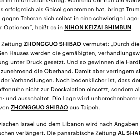
 erfolgreich als Geisel genommen hat, bringt Trum
 gegen Teheran sich selbst in eine schwierige Lage:
 Optionen“, heißt es in
NIHON KEIZAI SHIMBUN
.
e Zeitung
ZHONGGUO SHIBAO
vermutet: „Durch die
en Hauses werden die gemäßigten, verhandlungswill
ung unter Druck gesetzt. Und so gewinnen die Hardl
 zunehmend die Oberhand. Damit aber verringern si
 der Verhandlungen. Noch bedenklicher ist, dass de
fenruhe nicht zur Deeskalation einsetzt, sondern al
in- und ausschaltet. Die Lage wird unberechenbarer 
 von
ZHONGGUO SHIBAO
aus Taipeh.
wischen Israel und dem Libanon wird nach Angaben
chen verlängert. Die panarabische Zeitung
AL SHA