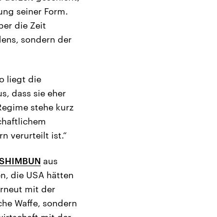
rung seiner Form.
er die Zeit
dens, sondern der
 liegt die
s, dass sie eher
 Regime stehe kurz
chaftlichem
 verurteilt ist.“
 SHIMBUN
aus
n, die USA hätten
erneut mit der
che Waffe, sondern
wirtschaft mit der