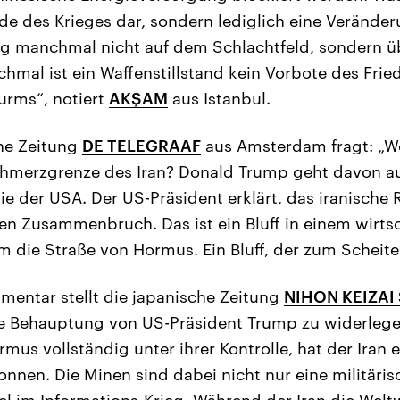
nde des Krieges dar, sondern lediglich eine Verände
ieg manchmal nicht auf dem Schlachtfeld, sondern üb
hmal ist ein Waffenstillstand kein Vorbote des Frie
urms“, notiert
AKŞAM
aus Istanbul.
che Zeitung
DE TELEGRAAF
aus Amsterdam fragt: „Wo
chmerzgrenze des Iran? Donald Trump geht davon au
die der USA. Der US-Präsident erklärt, das iranische
len Zusammenbruch. Das ist ein Bluff in einem wirts
 die Straße von Hormus. Ein Bluff, der zum Scheitern
entar stellt die japanische Zeitung
NIHON KEIZAI
ie Behauptung von US-Präsident Trump zu widerlege
mus vollständig unter ihrer Kontrolle, hat der Iran 
nen. Die Minen sind dabei nicht nur eine militäris
tel im Informations-Krieg. Während der Iran die Welt