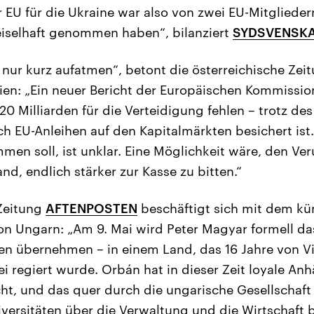
 EU für die Ukraine war also von zwei EU-Mitglieder
eiselhaft genommen haben“, bilanziert
SYDSVENSK
 nur kurz aufatmen“, betont die österreichische Zei
en: „Ein neuer Bericht der Europäischen Kommission
 Milliarden für die Verteidigung fehlen – trotz des
ch EU-Anleihen auf den Kapitalmärkten besichert is
men soll, ist unklar. Eine Möglichkeit wäre, den Ve
and, endlich stärker zur Kasse zu bitten.“
Zeitung
AFTENPOSTEN
beschäftigt sich mit dem kü
n Ungarn: „Am 9. Mai wird Peter Magyar formell d
en übernehmen – in einem Land, das 16 Jahre von V
ei regiert wurde. Orbán hat in dieser Zeit loyale An
ht, und das quer durch die ungarische Gesellschaft
versitäten über die Verwaltung und die Wirtschaft