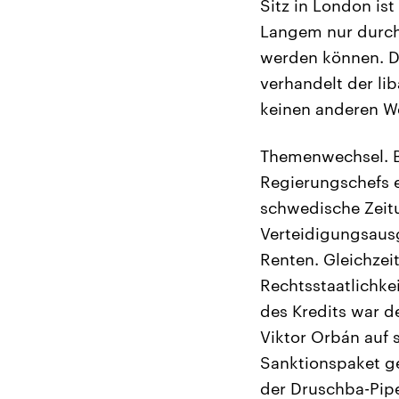
Sitz in London ist
Langem nur durch
werden können. D
verhandelt der lib
keinen anderen We
Themenwechsel. Be
Regierungschefs e
schwedische Zei
Verteidigungsausg
Renten. Gleichzei
Rechtsstaatlichke
des Kredits war d
Viktor Orbán auf 
Sanktionspaket ge
der Druschba-Pipe