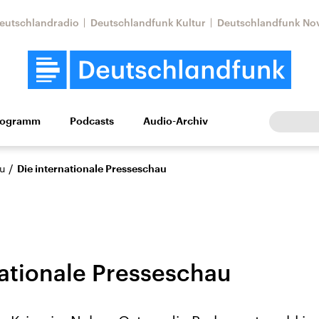
eutschlandradio
Deutschlandfunk Kultur
Deutschlandfunk No
rogramm
Podcasts
Audio-Archiv
Wirtschaft
Wissen
Kultur
Europa
Gesellschaf
/
u
Die internationale Presseschau
nationale Presseschau
tkonflikt
Iran
Faktenchecks
In unseren Faktenc
lle Lage und
Aktuelle Lage und