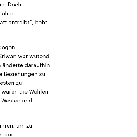
an. Doch
s eher
ft antreibt“, hebt
 gegen
 Eriwan war wütend
n änderte daraufhin
ute Beziehungen zu
esten zu
ne waren die Wahlen
m Westen und
ahren, um zu
n der