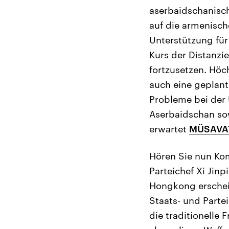
aserbaidschanisc
auf die armenisch
Unterstützung für 
Kurs der Distanz
fortzusetzen. Hö
auch eine geplant
Probleme bei der
Aserbaidschan sow
erwartet
MÜSAVA
Hören Sie nun Ko
Parteichef Xi Jin
Hongkong ersche
Staats- und Parte
die traditionelle 