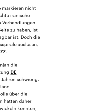
e markieren nicht
chte iranische
n Verhandlungen
eite zu haben, ist
ragbar ist. Doch die
sspirale auslösen,
ZZ
.
njan die
itung
DE
 Jahren schwierig.
rland
olle über die
n hatten daher
twickeln könnten,