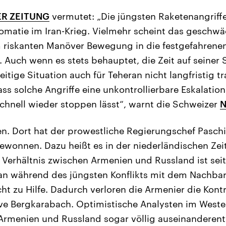
R ZEITUNG
vermutet: „Die jüngsten Raketenangriff
omatie im Iran-Krieg. Vielmehr scheint das geschwä
 riskanten Manöver Bewegung in die festgefahrene
 Auch wenn es stets behauptet, die Zeit auf seiner S
zeitige Situation auch für Teheran nicht langfristig t
ss solche Angriffe eine unkontrollierbare Eskalation
 schnell wieder stoppen lässt“, warnt die Schweizer
N
. Dort hat der prowestliche Regierungschef Paschi
ewonnen. Dazu heißt es in der niederländischen Ze
s Verhältnis zwischen Armenien und Russland ist seit
n während des jüngsten Konflikts mit dem Nachba
ht zu Hilfe. Dadurch verloren die Armenier die Kontr
ve Bergkarabach. Optimistische Analysten im Weste
h Armenien und Russland sogar völlig auseinanderen