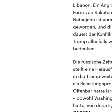
Libanon. Ein Angri
Form von Raketena
Netanjahu ist vo
geworden, und die
dauert der Konfli
Trump allenfalls 
bedenken.
Die russische Zei
stellt eine Herau
in die Trump weit
als Belastungspro
Offenbar hatte Is
– obwohl Washing
hatte, von derart