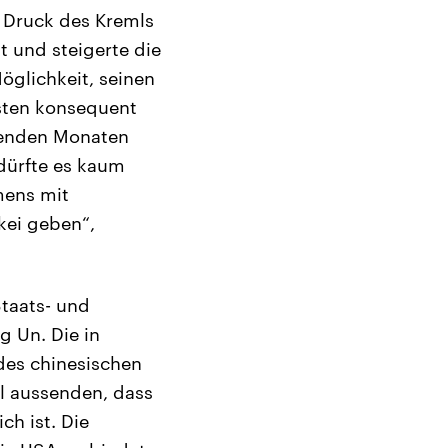
e Druck des Kremls
 und steigerte die
öglichkeit, seinen
sten konsequent
menden Monaten
dürfte es kaum
mens mit
kei geben“,
taats- und
 Un. Die in
des chinesischen
al aussenden, dass
ch ist. Die