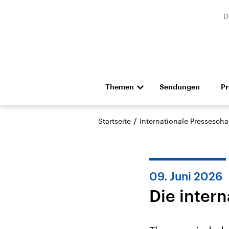
D
Themen
Sendungen
P
Die Nachrichten
Politik
/
Startseite
Internationale Pressescha
Hörspiel und Feature
Musik
09. Juni 2026
Die inter
USA
Nahos
Aktuelle Beiträge,
Aktue