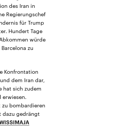
ion des Iran in
che Regierungschef
ndernis für Trump
ter. Hundert Tage
nem Abkommen würde
 Barcelona zu
le Konfrontation
 und dem Iran dar,
e hat sich zudem
l erwiesen.
ut zu bombardieren
t dazu gedrängt
WISSIMAJA