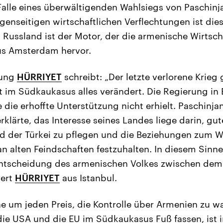
alle eines überwältigenden Wahlsiegs von Paschinj
genseitigen wirtschaftlichen Verflechtungen ist die
 Russland ist der Motor, der die armenische Wirtscha
s Amsterdam hervor.
tung
HÜRRIYET
schreibt: „Der letzte verlorene Krieg
 im Südkaukasus alles verändert. Die Regierung in
 die erhoffte Unterstützung nicht erhielt. Paschinja
erklärte, das Interesse seines Landes liege darin, g
d der Türkei zu pflegen und die Beziehungen zum W
 an alten Feindschaften festzuhalten. In diesem Sin
Entscheidung des armenischen Volkes zwischen de
iert
HÜRRIYET
aus Istanbul.
e um jeden Preis, die Kontrolle über Armenien zu w
die USA und die EU im Südkaukasus Fuß fassen, ist i