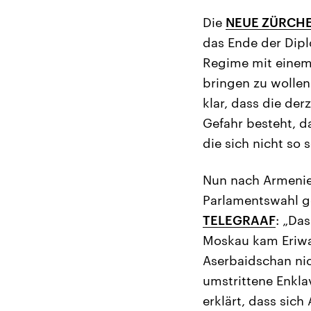
Die
NEUE ZÜRCHE
das Ende der Dipl
Regime mit einem
bringen zu wollen.
klar, dass die der
Gefahr besteht, da
die sich nicht so
Nun nach Armenien
Parlamentswahl g
TELEGRAAF
: „Da
Moskau kam Eriwa
Aserbaidschan nic
umstrittene Enkla
erklärt, dass sic