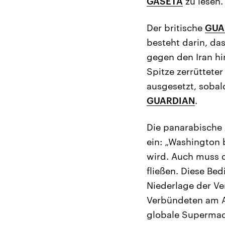
GASETA
zu lesen.
Der britische
GUA
besteht darin, da
gegen den Iran h
Spitze zerrütteter
ausgesetzt, sobald
GUARDIAN
.
Die panarabische
ein: „Washington
wird. Auch muss d
fließen. Diese Be
Niederlage der Ve
Verbündeten am A
globale Supermac