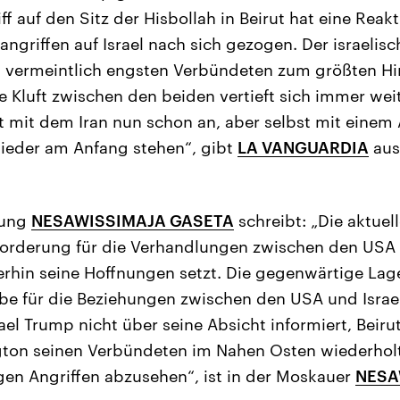
ff auf den Sitz der Hisbollah in Beirut hat eine Reakt
ngriffen auf Israel nach sich gezogen. Der israelis
m vermeintlich engsten Verbündeten zum größten Hi
 Kluft zwischen den beiden vertieft sich immer wei
kt mit dem Iran nun schon an, aber selbst mit ei
wieder am Anfang stehen“, gibt
LA VANGUARDIA
aus
tung
NESAWISSIMAJA GASETA
schreibt: „Die aktuel
sforderung für die Verhandlungen zwischen den USA
erhin seine Hoffnungen setzt. Die gegenwärtige Lag
be für die Beziehungen zwischen den USA und Israe
rael Trump nicht über seine Absicht informiert, Beir
ton seinen Verbündeten im Nahen Osten wiederhol
igen Angriffen abzusehen“, ist in der Moskauer
NESA