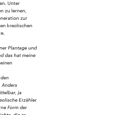
en. Unter
n zu lernen,
neration zur
den kreolischen
te.
iner Plantage und
nd das hat meine
 einen
t den
. Anders
ttelbar, ja
reolische Erzähler
rne Form der
ichte, die er