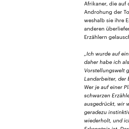
Afrikaner, die au
Androhung der Tod
weshalb sie ihre 
anderen überliefe
Erzählern gelausch
„Ich wurde auf ei
daher habe ich al
Vorstellungswelt 
Landarbeiter, der 
Wer je auf einer P
schwarzen Erzähle
ausgedrückt, wir w
geradezu instinkti
wiederholt, und i
Erkenntnis ist. Der