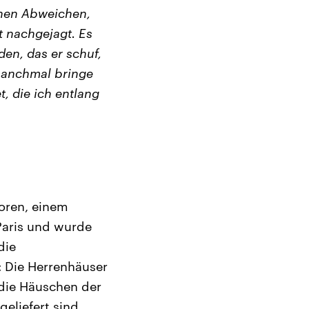
chen Abweichen,
t nachgejagt. Es
den, das er schuf,
manchmal bringe
t, die ich entlang
oren, einem
 Paris und wurde
die
: Die Herrenhäuser
die Häuschen der
eliefert sind.