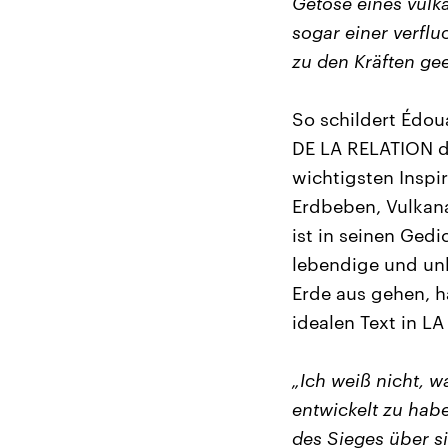
Getöse eines vulk
sogar einer verfl
zu den Kräften gee
So schildert Édou
DE LA RELATION di
wichtigsten Inspi
Erdbeben, Vulka
ist in seinen Ged
lebendige und un
Erde aus gehen, h
idealen Text in L
„Ich weiß nicht, 
entwickelt zu hab
des Sieges über s