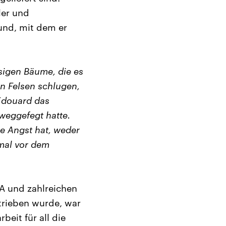
ler und
und, mit dem er
sigen Bäume, die es
en Felsen schlugen,
 Édouard das
weggefegt hatte.
e Angst hat, weder
mal vor dem
SA und zahlreichen
etrieben wurde, war
beit für all die