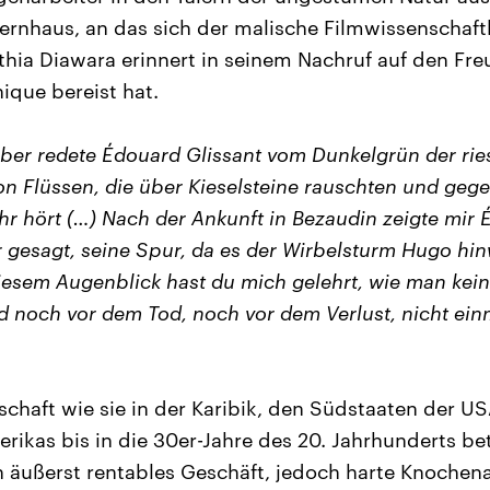
ternhaus, an das sich der malische Filmwissenschaft
ia Diawara erinnert in seinem Nachruf auf den Fre
ique bereist hat.
über redete Édouard Glissant vom Dunkelgrün der rie
on Flüssen, die über Kieselsteine rauschten und geg
r hört (…) Nach der Ankunft in Bezaudin zeigte mir
r gesagt, seine Spur, da es der Wirbelsturm Hugo hin
iesem Augenblick hast du mich gelehrt, wie man kein
 noch vor dem Tod, noch vor dem Verlust, nicht ein
schaft wie sie in der Karibik, den Südstaaten der U
rikas bis in die 30er-Jahre des 20. Jahrhunderts b
in äußerst rentables Geschäft, jedoch harte Knochenar