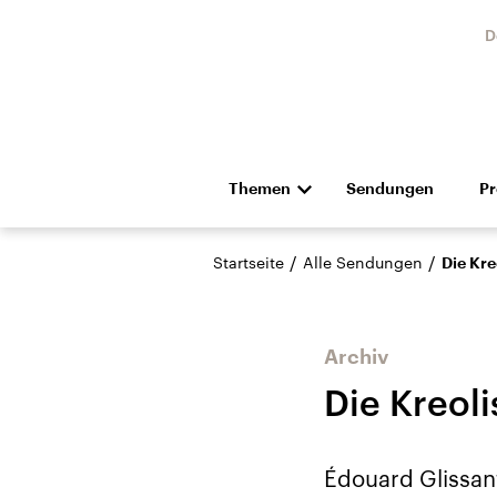
D
Themen
Sendungen
P
Die Nachrichten
Politik
/
/
Startseite
Alle Sendungen
Die Kre
Hörspiel und Feature
Musik
Archiv
Die Kreoli
Landtagswahl Sachsen-
USA
Édouard Glissant
Anhalt 2026
Aktuel