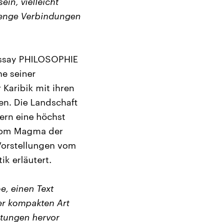
in, vielleicht
h enge Verbindungen
 Essay PHILOSOPHIE
e seiner
 Karibik mit ihren
n. Die Landschaft
ern eine höchst
 vom Magma der
 Vorstellungen vom
k erläutert.
e, einen Text
er kompakten Art
utungen hervor