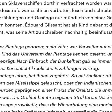
f den Sklavenschiffen dorthin verfrachtet worden war
esstrafe war es ihnen verboten, lesen und schreibe
Erzählungen und Gesänge nur mündlich von einer Ge
rn konnten. Édouard Glissant hat als Kind gebannt 
t, was seine Art zu schreiben nachhaltig beeinfluss
ner Plantage geboren; mein Vater war Verwalter auf e
s Kind das Universum der Plantage kennen gelernt, u
geprägt. Nach Einbruch der Dunkelheit gab es immer
bei Kerzenlicht kreolische Erzählungen vortrug.
lantage lebte, hat ihnen zugehört. So hat Faulkner of
rn des Mississippi gelauscht, oder den indianischen
urden geprägt von einer Praxis der Oralität, die unmi
v war. Die Oralität hat ihre eigenen Strukturen: Der k
ch sage provokativ, dass die Wiederholung eine mode
 kreolische Erzähler wiederholt, er zerstört die Gesch