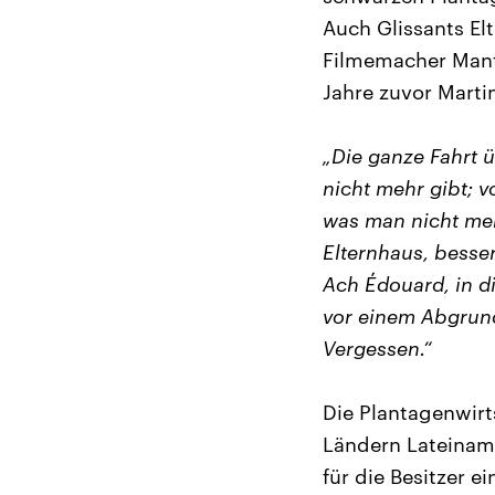
Auch Glissants El
Filmemacher Manth
Jahre zuvor Martin
„Die ganze Fahrt 
nicht mehr gibt; v
was man nicht meh
Elternhaus, besse
Ach Édouard, in d
vor einem Abgrund
Vergessen.“
Die Plantagenwirt
Ländern Lateiname
für die Besitzer e