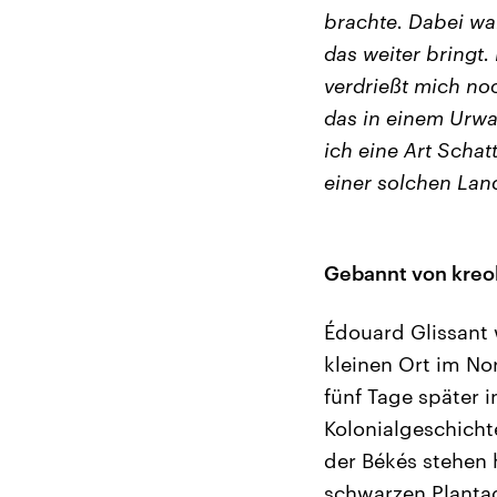
brachte. Dabei wa
das weiter bringt.
verdrießt mich noc
das in einem Urwa
ich eine Art Schat
einer solchen Land
Gebannt von kreo
Édouard Glissant 
kleinen Ort im No
fünf Tage später i
Kolonialgeschicht
der Békés stehen
schwarzen Plantag