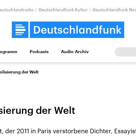
eutschlandradio
Deutschlandfunk Kultur
Deutschlandfunk No
rogramm
Podcasts
Audio-Archiv
Wirtschaft
Wissen
Kultur
Europa
Gesellschaf
olisierung der Welt
sierung der Welt
Nahostkonflikt
Iran
, der 2011 in Paris verstorbene Dichter, Essay
le Beiträge,
Aktuelle Lage und
Aktuelle Lage und