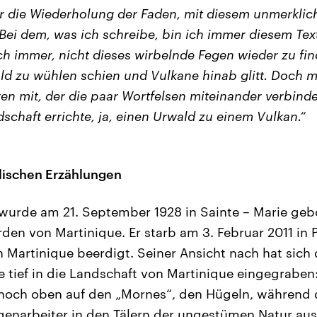
r die Wiederholung der Faden, mit diesem unmerkli
 Bei dem, was ich schreibe, bin ich immer diesem Tex
h immer, nicht dieses wirbelnde Fegen wieder zu fin
ld zu wühlen schien und Vulkane hinab glitt. Doch 
ten mit, der die paar Wortfelsen miteinander verbinde
schaft errichte, ja, einen Urwald zu einem Vulkan.“
lischen Erzählungen
wurde am 21. September 1928 in Sainte – Marie geb
rden von Martinique. Er starb am 3. Februar 2011 in
n Martinique beerdigt. Seiner Ansicht nach hat sich 
e tief in die Landschaft von Martinique eingegraben
 hoch oben auf den „Mornes“, den Hügeln, während 
enarbeiter in den Tälern der ungestümen Natur ausg