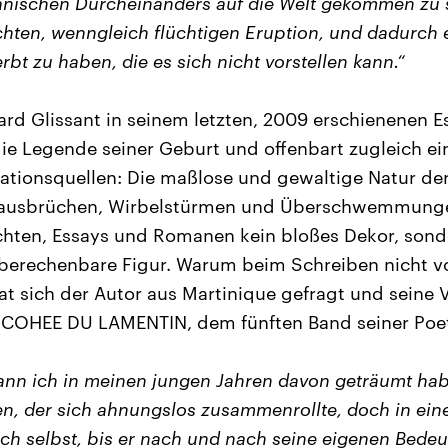
anischen Durcheinanders auf die Welt gekommen zu se
uchten, wenngleich flüchtigen Eruption, und dadurc
rbt zu haben, die es sich nicht vorstellen kann.“
ard Glissant in seinem letzten, 2009 erschienenen
e Legende seiner Geburt und offenbart zugleich ein
rationsquellen: Die maßlose und gewaltige Natur der
nausbrüchen, Wirbelstürmen und Überschwemmunge
ichten, Essays und Romanen kein bloßes Dekor, sond
berechenbare Figur. Warum beim Schreiben nicht
at sich der Autor aus Martinique gefragt und seine
A COHEE DU LAMENTIN, dem fünften Band seiner Poeti
wann ich in meinen jungen Jahren davon geträumt hab
en, der sich ahnungslos zusammenrollte, doch in ein
ich selbst, bis er nach und nach seine eigenen Bede