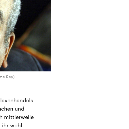
ome Rey)
Sklavenhandels
rachen und
ch mittlerweile
 ihr wohl