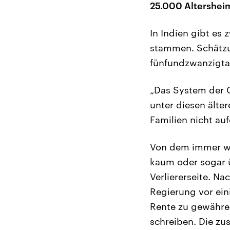
25.000 Altersheim
In Indien gibt es
stammen. Schätzun
fünfundzwanzigta
„Das System der G
unter diesen älte
Familien nicht au
Von dem immer wi
kaum oder sogar ü
Verliererseite. N
Regierung vor ein
Rente zu gewähren
schreiben. Die zu