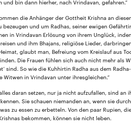
 und bin dann hierher, nach Vrindavan, gefahren.“
ommen die Anhänger der Gottheit Krishna an diesen
u bezeugen und um Radhas, seiner ewigen Gefährti
en in Vrindavan Erlösung von ihrem Unglück, indem
eisen und ihm Bhajans, religiöse Lieder, darbringen
s Heimat, glaubt man, Befreiung vom Kreislauf aus T
inden. Die Frauen fühlen sich auch nicht mehr als Wi
tet‘ sind. So wie die Kuhhirtin Radha aus dem Radha
 Witwen in Vrindavan unter ihresgleichen.“
alles daran setzen, nur ja nicht aufzufallen, sind a
rkennen. Sie schauen niemanden an, wenn sie durch
twas zu essen zu erbetteln. Von den paar Rupien, die
Krishnas bekommen, können sie nicht leben.