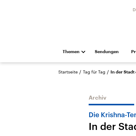
D
Themen
Sendungen
P
Die Nachrichten
Politik
/
/
Startseite
Tag für Tag
In der Stadt
Hörspiel und Feature
Musik
Archiv
Die Krishna-Te
In der St
Landtagswahl Sachsen-
USA
Anhalt 2026
Aktuel