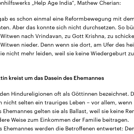
tenhilfswerks „Help Age India“, Mathew Cherian:
ab es schon einmal eine Reformbewegung mit dem 
aten. Aber das konnte sich nicht durchsetzen. So bü
 Witwen nach Vrindavan, zu Gott Krishna, zu schick
e Witwen nieder. Denn wenn sie dort, am Ufer des he
ie nicht mehr leiden, weil sie keine Wiedergeburt z
tin kreist um das Dasein des Ehemannes
den Hindureligionen oft als Göttinnen bezeichnet. 
 nicht selten ein trauriges Leben – vor allem, wenn
Ehemannes gelten sie als Ballast, weil sie keine Re
dere Weise zum Einkommen der Familie beitragen.
s Ehemannes werden die Betroffenen entwertet: Dem