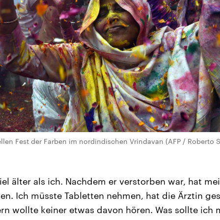
ellen Fest der Farben im nordindischen Vrindavan (AFP / Roberto
el älter als ich. Nachdem er verstorben war, hat mei
n. Ich müsste Tabletten nehmen, hat die Ärztin ge
rn wollte keiner etwas davon hören. Was sollte ich 