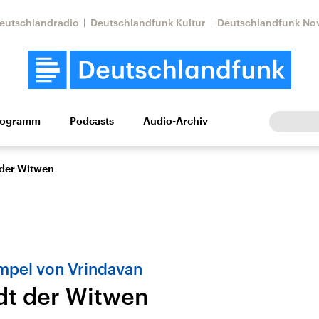
eutschlandradio
Deutschlandfunk Kultur
Deutschlandfunk No
rogramm
Podcasts
Audio-Archiv
Wirtschaft
Wissen
Kultur
Europa
Gesellschaf
 der Witwen
mpel von Vrindavan
adt der Witwen
Nahostkonflikt
Iran
le Beiträge,
Aktuelle Lage und
Aktuelle Lage und