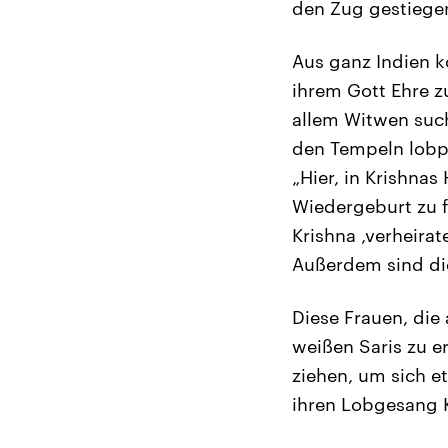
den Zug gestiegen
Aus ganz Indien k
ihrem Gott Ehre z
allem Witwen such
den Tempeln lobpr
„Hier, in Krishna
Wiedergeburt zu f
Krishna ‚verheira
Außerdem sind die
Diese Frauen, die 
weißen Saris zu e
ziehen, um sich e
ihren Lobgesang 