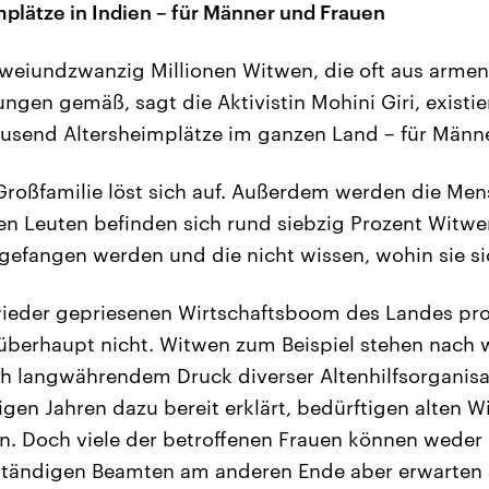
plätze in Indien – für Männer und Frauen
 zweiundzwanzig Millionen Witwen, die oft aus armen
gen gemäß, sagt die Aktivistin Mohini Giri, existi
usend Altersheimplätze im ganzen Land – für Männ
roßfamilie löst sich auf. Außerdem werden die Men
ren Leuten befinden sich rund siebzig Prozent Witwe
fgefangen werden und die nicht wissen, wohin sie si
eder gepriesenen Wirtschaftsboom des Landes profi
berhaupt nicht. Witwen zum Beispiel stehen nach w
ach langwährendem Druck diverser Altenhilfsorganisa
igen Jahren dazu bereit erklärt, bedürftigen alten W
. Doch viele der betroffenen Frauen können weder
ständigen Beamten am anderen Ende aber erwarten a