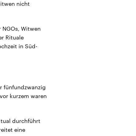
Witwen nicht
er NGOs, Witwen
er Rituale
chzeit in Süd-
der fünfundzwanzig
s vor kurzem waren
itual durchführt
eitet eine