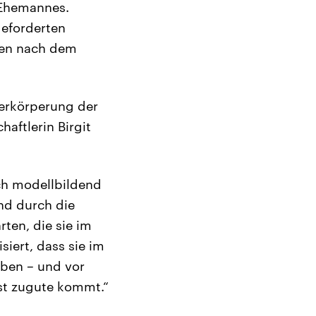
 Ehemannes.
geforderten
hlen nach dem
 Verkörperung der
aftlerin Birgit
uch modellbildend
und durch die
rten, die sie im
siert, dass sie im
ben – und vor
st zugute kommt.“