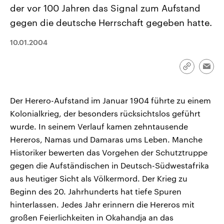
CDU, SPD und FDP regiert.-
aktuelle Weltgeschehen.
der vor 100 Jahren das Signal zum Aufstand
Umfragen, Prognosen,
gegen die deutsche Herrschaft gegeben hatte.
Wahlprogramme, aktuelle Berichte
Sendungen
Programm
Podcasts
und Hintergründe zu den Parteien
und Kandidaten der anstehenden
10.01.2004
Wahl.
Audio-Archiv
Link
Emai
kopieren/te
Der Herero-Aufstand im Januar 1904 führte zu einem
Kolonialkrieg, der besonders rücksichtslos geführt
wurde. In seinem Verlauf kamen zehntausende
Hereros, Namas und Damaras ums Leben. Manche
Historiker bewerten das Vorgehen der Schutztruppe
gegen die Aufständischen in Deutsch-Südwestafrika
aus heutiger Sicht als Völkermord. Der Krieg zu
Beginn des 20. Jahrhunderts hat tiefe Spuren
hinterlassen. Jedes Jahr erinnern die Hereros mit
großen Feierlichkeiten in Okahandja an das