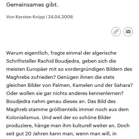
Gemeinsames gibt.
CDU, SPD und FDP regiert.-
aktuelle Weltgeschehen.
Umfragen, Prognosen,
Wahlprogramme, aktuelle Berichte
Von Kersten Knipp
|
24.04.2008
Sendungen
Programm
Podcasts
und Hintergründe zu den Parteien
und Kandidaten der anstehenden
Wahl.
Link
Audio-Archiv
Emai
kopieren/te
Warum eigentlich, fragte einmal der algerische
Schriftsteller Rachid Boudjedra, geben sich die
meisten Europäer mit so vordergründigen Bildern des
Maghrebs zufrieden? Genügen ihnen die stets
gleichen Bilder von Palmen, Kamelen und der Sahara?
Oder wollen sie gar nichts anderes kennenlernen?
Boudjedra nahm genau dieses an. Das Bild des
Maghreb stamme größtenteils immer noch aus dem
Kolonialismus. Und weil der so schöne Bilder
produziere, hänge man ihm kulturell weiter an. Doch
seit gut 20 Jahren kann man, wenn man will, in