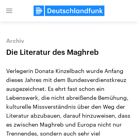
Close
menu
Archiv
Themen
Die Literatur des Maghreb
Verlegerin Donata Kinzelbach wurde Anfang
dieses Jahres mit dem Bundesverdienstkreuz
ausgezeichnet. Es ehrt fast schon ein
Lebenswerk, die nicht abreißende Bemühung,
kulturelle Missverständnis über den Weg der
Landtagswahl Sachsen-Anhalt
USA
2026
Aktuelle Beiträge, Analys
Literatur abzubauen, darauf hinzuweisen, dass
Alle Informationen
Hintergründe
Sachsen-Anhalt wählt am 6.
Wirtschaftlich und militäri
es zwischen Maghreb und Europa nicht nur
September 2026 einen neuen
gehören die Vereinigten S
Landtag. Seit 2021 wird das
den mächtigsten Ländern 
Trennendes, sondern auch sehr viel
Bundesland von einer Koalition aus
mit großem Einfluss auf d