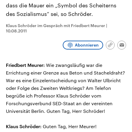
CDU, SPD und FDP regiert.-
aktuelle Weltgeschehen.
dass die Mauer ein „Symbol des Scheiterns
Umfragen, Prognosen,
Wahlprogramme, aktuelle Berichte
des Sozialismus“ sei, so Schröder.
Sendungen
Programm
Podcasts
und Hintergründe zu den Parteien
und Kandidaten der anstehenden
Klaus Schröder im Gespräch mit Friedbert Meurer
|
Wahl.
10.08.2011
Audio-Archiv
Abonnieren
Link
Emai
kopieren/te
Friedbert Meurer:
Wie zwangsläufig war die
Errichtung einer Grenze aus Beton und Stacheldraht?
War es eine Einzelentscheidung von Walter Ulbricht
oder Folge des Zweiten Weltkriegs? Am Telefon
begrüße ich Professor Klaus Schröder vom
Forschungsverbund SED-Staat an der vereinten
Universität Berlin. Guten Tag, Herr Schröder!
Klaus Schröder:
Guten Tag, Herr Meurer!