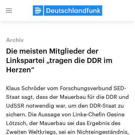
Close
menu
Archiv
Themen
Die meisten Mitglieder der
Linkspartei „tragen die DDR im
Herzen“
Klaus Schröder vom Forschungsverbund SED-
Staat sagt, dass der Mauerbau für die DDR und
UdSSR notwendig war, um den DDR-Staat zu
Landtagswahl Sachsen-Anhalt
USA
2026
Aktuelle Beiträge, Analys
sichern. Die Aussage von Linke-Chefin Gesine
Alle Informationen
Hintergründe
Sachsen-Anhalt wählt am 6.
Wirtschaftlich und militäri
Lötzsch, der Mauerbau sei das Ergebnis des
September 2026 einen neuen
gehören die Vereinigten S
Landtag. Seit 2021 wird das
den mächtigsten Ländern 
Zweiten Weltkriegs, sei ein Nichteingeständnis,
Bundesland von einer Koalition aus
mit großem Einfluss auf d