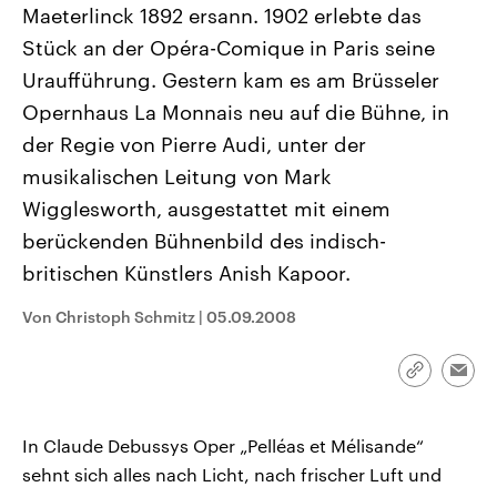
Maeterlinck 1892 ersann. 1902 erlebte das
aktuelle Weltgeschehen.
Diese wird wie die Hisboll
Libanon vom Iran unterstüt
Stück an der Opéra-Comique in Paris seine
Sendungen
Programm
Podcasts
Uraufführung. Gestern kam es am Brüsseler
Opernhaus La Monnais neu auf die Bühne, in
Audio-Archiv
der Regie von Pierre Audi, unter der
musikalischen Leitung von Mark
Wigglesworth, ausgestattet mit einem
berückenden Bühnenbild des indisch-
britischen Künstlers Anish Kapoor.
Von Christoph Schmitz
|
05.09.2008
Link
Emai
kopieren/te
In Claude Debussys Oper „Pelléas et Mélisande“
sehnt sich alles nach Licht, nach frischer Luft und