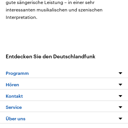
gute sängerische Leistung – in einer sehr
interessanten musikalischen und szenischen
Interpretation.
Entdecken Sie den Deutschlandfunk
Programm
Programm
Hören
Alle Sendungen
Livestream
Kontakt
Die Nachrichten
Audios
Hörerservice
Service
Nachrichtenleicht
Podcasts
Social Media
FAQ
Über uns
Neue Beiträge auf dlf.de
Deutschlandfunk App
Newsletter