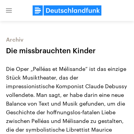
Close
menu
Archiv
Themen
Die missbrauchten Kinder
Die Oper „Pelléas et Mélisande“ ist das einzige
Stück Musiktheater, das der
impressionistische Komponist Claude Debussy
vollendete. Man sagt, er habe darin eine neue
Balance von Text und Musik gefunden, um die
USA
Nahostkonflikt
Aktuelle Beiträge, Analysen und
Aktuelle Lage und Hinter
Geschichte der hoffnungslos-fatalen Liebe
Der Überfall der palästine
Hintergründe
Wirtschaftlich und militärisch
Terrororganisation Hamas
zwischen Pelléas und Mélisande zu gestalten,
gehören die Vereinigten Staaten zu
Oktober 2023 auf Israel ha
den mächtigsten Ländern der Erde,
Region wieder die Gewalt 
die der symbolistische Librettist Maurice
mit großem Einfluss auf das
Israel möchte die Hamas z