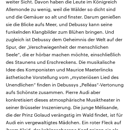
weiter Sicht. Davon haben die Leute im Königreich
Allemonde zu wenig, weil die Wälder so dicht sind
und die Gemäuer so alt und finster. Darum genießen
sie die Blicke aufs Meer, und Debussy kann seine
funkelnden Klangbilder zum Blühen bringen. Und
zugleich ist Debussy dem Geheimnis der Welt auf der
Spur, der „Verschwiegenheit der menschlichen
Seele“, die er hörbar machen möchte, einschließlich
des Staunens und Erschreckens. Die musikalische
Idee des Komponisten und Maurice Maeterlincks
ästhetische Vorstellung vom „mysteriösen Lied des
Unendlichen“ finden in Debussys „Pelléas“-Vertonung
aufs Schönste zusammen. Pierre Audi aber
konkretisiert dieses atmosphärische Musiktheater in
seiner Brüsseler Inszenierung. Die junge Mélisande,
die der Prinz Golaud verängstig im Wald findet, ist für
Audi ein vergewaltigtes Mädchen. Ein roter Fleck auf
ihrem Kleid, der kahlgeschorene Kopf zeigen sie als