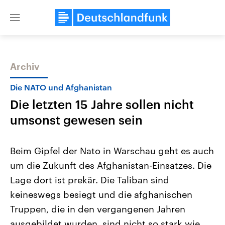
Close
menu
Archiv
Themen
Die NATO und Afghanistan
Die letzten 15 Jahre sollen nicht
umsonst gewesen sein
Beim Gipfel der Nato in Warschau geht es auch
um die Zukunft des Afghanistan-Einsatzes. Die
Landtagswahl Sachsen-Anhalt
USA
Lage dort ist prekär. Die Taliban sind
2026
Aktuelle Beiträge, Analys
Alle Informationen
Hintergründe
keineswegs besiegt und die afghanischen
Sachsen-Anhalt wählt am 6.
Wirtschaftlich und militäri
September 2026 einen neuen
gehören die Vereinigten S
Truppen, die in den vergangenen Jahren
Landtag. Seit 2021 wird das
den mächtigsten Ländern 
ausgebildet wurden, sind nicht so stark wie
Bundesland von einer Koalition aus
mit großem Einfluss auf d