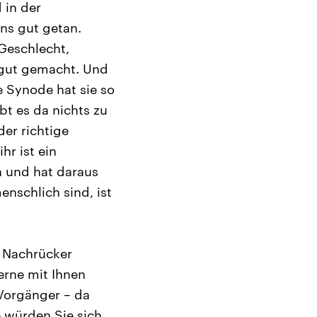
 in der
uns gut getan.
 Geschlecht,
 gut gemacht. Und
e Synode hat sie so
ibt es da nichts zu
der richtige
hr ist ein
en und hat daraus
enschlich sind, ist
s Nachrücker
erne mit Ihnen
 Vorgänger – da
e würden Sie sich