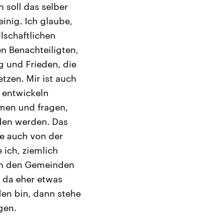
 soll das selber
inig. Ich glaube,
lschaftlichen
 Benachteiligten,
g und Frieden, die
tzen. Mir ist auch
r entwickeln
men und fragen,
den werden. Das
ie auch von der
ich, ziemlich
von den Gemeinden
 da eher etwas
den bin, dann stehe
gen.