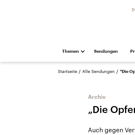
D
Themen
Sendungen
P
Die Nachrichten
Politik
/
/
Startseite
Alle Sendungen
"Die Op
Hörspiel und Feature
Musik
Archiv
„Die Opfer
Landtagswahl Sachsen-
USA
Auch gegen Vert
Anhalt 2026
Aktuel