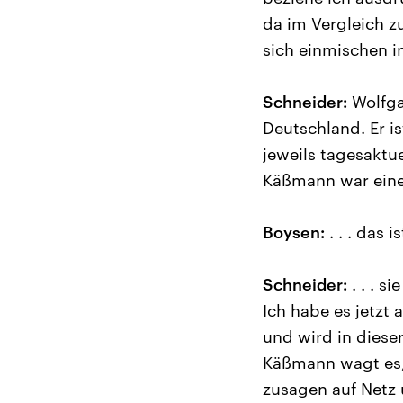
da im Vergleich z
sich einmischen i
Schneider:
Wolfgan
Deutschland. Er i
jeweils tagesaktu
Käßmann war eine k
Boysen:
. . . das i
Schneider:
. . . s
Ich habe es jetzt
und wird in dieser
Käßmann wagt es, 
zusagen auf Netz 