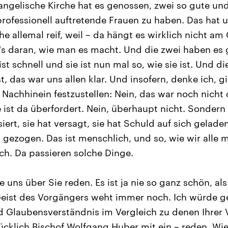
angelische Kirche hat es genossen, zwei so gute und
professionell auftretende Frauen zu haben. Das hat 
he allemal reif, weil – da hängt es wirklich nicht am
's daran, wie man es macht. Und die zwei haben es
 schnell und sie ist nun mal so, wie sie ist. Und di
st, das war uns allen klar. Und insofern, denke ich, g
Nachhinein festzustellen: Nein, das war noch nicht 
 ist da überfordert. Nein, überhaupt nicht. Sondern i
ert, sie hat versagt, sie hat Schuld auf sich gelad
gezogen. Das ist menschlich, und so, wie wir alle m
ch. Da passieren solche Dinge.
 uns über Sie reden. Es ist ja nie so ganz schön, al
Geist des Vorgängers weht immer noch. Ich würde g
d Glaubensverständnis im Vergleich zu denen Ihrer
ücklich Bischof Wolfgang Huber mit ein – reden. Wi