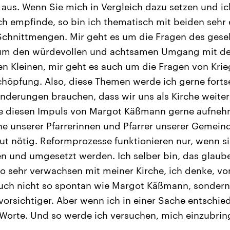
 aus. Wenn Sie mich in Vergleich dazu setzen und ich
ch empfinde, so bin ich thematisch mit beiden sehr e
Schnittmengen. Mir geht es um die Fragen des gesel
m den würdevollen und achtsamen Umgang mit den
n Kleinen, mir geht es auch um die Fragen von Krie
öpfung. Also, diese Themen werde ich gerne fortse
ränderungen brauchen, dass wir uns als Kirche weite
e diesen Impuls von Margot Käßmann gerne aufneh
e unserer Pfarrerinnen und Pfarrer unserer Gemein
olut nötig. Reformprozesse funktionieren nur, wenn s
und umgesetzt werden. Ich selber bin, das glaube 
so sehr verwachsen mit meiner Kirche, ich denke, 
auch nicht so spontan wie Margot Käßmann, sondern
rsichtiger. Aber wenn ich in einer Sache entschie
e Worte. Und so werde ich versuchen, mich einzubrin