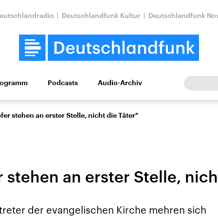
eutschlandradio
Deutschlandfunk Kultur
Deutschlandfunk No
rogramm
Podcasts
Audio-Archiv
Wirtschaft
Wissen
Kultur
Europa
Gesellschaf
fer stehen an erster Stelle, nicht die Täter"
 stehen an erster Stelle, nich
Nahostkonflikt
Iran
reter der evangelischen Kirche mehren sich
le Beiträge,
Aktuelle Lage und
Aktuelle Lage und