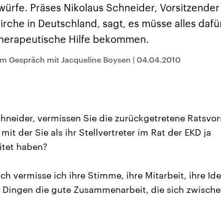
sen und
Hintergründe
Hintergründe
ürfe. Präses Nikolaus Schneider, Vorsitzender
Der Überfall der
Der Iran – seit der
rgründe
haftlich und
palästinensischen
Islamischen Revolu
irche in Deutschland, sagt, es müsse alles daf
risch gehören die
Terrororganisation
1979 auch Islamisc
igten Staaten zu
Hamas im Oktober 2023
Republik Iran – ist e
therapeutische Hilfe bekommen.
ächtigsten
auf Israel hat in der
von einem
n der Erde, mit
Region wieder die
Religionsführer auto
 Einfluss auf das
Gewalt entfacht. Israel
regierter Staat im 
im Gespräch mit Jacqueline Boysen
|
04.04.2010
le Weltgeschehen.
möchte die Hamas
Osten. Eine Feindsc
zerstören. Diese wird wie
zu Israel und zu de
die Hisbollah im Libanon
ist fest in der
vom Iran unterstützt.
Staatsideologie
verankert.
hneider, vermissen Sie die zurückgetretene Ratsvor
t der Sie als ihr Stellvertreter im Rat der EKD ja
tet haben?
ch vermisse ich ihre Stimme, ihre Mitarbeit, ihre Id
n Dingen die gute Zusammenarbeit, die sich zwische