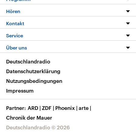
Programm
Hören
Alle Sendungen
Livestream
Kontakt
Die Nachrichten
Audios
Hörerservice
Service
Nachrichtenleicht
Podcasts
Social Media
FAQ
Über uns
Neue Beiträge auf dlf.de
Deutschlandfunk App
Newsletter
Deutschlandradio
Themen-Schwerpunkte
Nachrichten App
Deutschlandradio
Veranstaltungen
Presse
Frequenzen
Datenschutzerklärung
Musikliste
Ausbildung und Karriere
Nutzungsbedingungen
RSS
Transparenz
Impressum
Korrekturen
Barrierefreiheit
Partner
ARD
|
ZDF
|
Phoenix
|
arte
|
Chronik der Mauer
Deutschlandradio © 2026