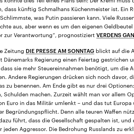
s könnte dies Teil eines Plans sein: Der Kreml muss
n, dass künftig Schmalhans Küchenmeister ist. Ein 
s Schlimmste, was Putin passieren kann. Viele Rus
chte aus, aber wenn es um den eigenen Geldbeutel 
r zur Verantwortung“, prognostiziert
VERDENS GA
he Zeitung
DIE PRESSE AM SONNTAG
blickt auf die 
t Dänemarks Regierung einen Feiertag gestrichen u
 dass sie mehr Steuereinnahmen benötigt, um die A
n. Andere Regierungen drücken sich noch davor, di
s zu benennen. Am Ende gibt es nur drei Optionen:
, Schulden machen. Zurzeit wählt man vor allem Op
ion Euro in das Militär umlenkt – und das tut Europa
 der Begründungspflicht. Denn alle teuren Waffen nüt
azu führt, dass die Gesellschaft gespalten ist, und 
für jeden Aggressor. Die Bedrohung Russlands zu erkl