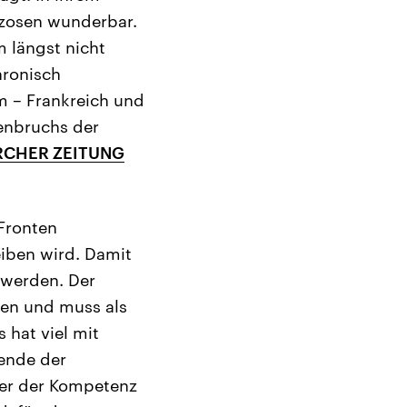
zosen wunderbar.
m längst nicht
hronisch
um – Frankreich und
menbruchs der
RCHER ZEITUNG
Fronten
leiben wird. Damit
 werden. Der
fen und muss als
 hat viel mit
Wende der
ber der Kompetenz