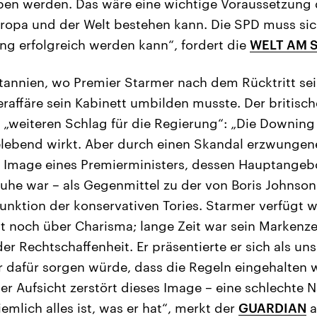
en werden. Das wäre eine wichtige Voraussetzung 
uropa und der Welt bestehen kann. Die SPD muss si
ng erfolgreich werden kann“, fordert die
WELT AM 
annien, wo Premier Starmer nach dem Rücktritt sein
raffäre sein Kabinett umbilden musste. Der britisc
 „weiteren Schlag für die Regierung“: „Die Downing 
lebend wirkt. Aber durch einen Skandal erzwungen
Image eines Premierministers, dessen Hauptangeb
uhe war – als Gegenmittel zu der von Boris Johnson
unktion der konservativen Tories. Starmer verfügt 
nt noch über Charisma; lange Zeit war sein Markenze
er Rechtschaffenheit. Er präsentierte er sich als un
 dafür sorgen würde, dass die Regeln eingehalten 
ner Aufsicht zerstört dieses Image – eine schlechte 
emlich alles ist, was er hat“, merkt der
GUARDIAN
a