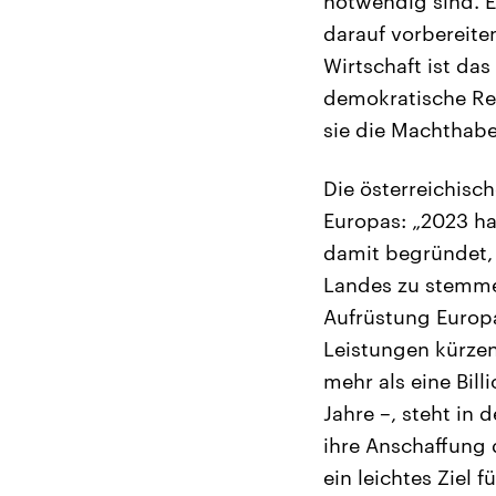
notwendig sind. E
darauf vorbereite
Wirtschaft ist da
demokratische Re
sie die Machthabe
Die österreichisc
Europas: „2023 ha
damit begründet,
Landes zu stemme
Aufrüstung Europa
Leistungen kürzen
mehr als eine Bill
Jahre –, steht in
ihre Anschaffung d
ein leichtes Ziel 