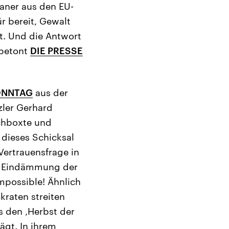
aner aus den EU-
r bereit, Gewalt
at. Und die Antwort
 betont
DIE PRESSE
SONNTAG
aus der
zler Gerhard
rchboxte und
 dieses Schicksal
Vertrauensfrage in
ur Eindämmung der
impossible! Ähnlich
kraten streiten
 den ‚Herbst der
ägt. In ihrem