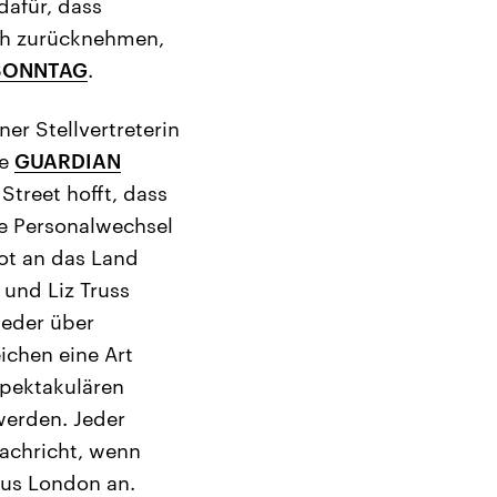
dafür, dass
ch zurücknehmen,
SONNTAG
.
er Stellvertreterin
he
GUARDIAN
Street hofft, dass
e Personalwechsel
ot an das Land
 und Liz Truss
weder über
ichen eine Art
spektakulären
werden. Jeder
Nachricht, wenn
us London an.