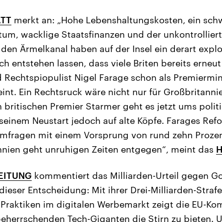
TT
merkt an: „Hohe Lebenshaltungskosten, ein sc
um, wacklige Staatsfinanzen und der unkontrollier
 den Ärmelkanal haben auf der Insel ein derart expl
entstehen lassen, dass viele Briten bereits erneu
 Rechtspiopulist Nigel Farage schon als Premiermin
int. Ein Rechtsruck wäre nicht nur für Großbritannie
 britischen Premier Starmer geht es jetzt ums polit
 seinem Neustart jedoch auf alte Köpfe. Farages Refo
mfragen mit einem Vorsprung von rund zehn Proze
nnien geht unruhigen Zeiten entgegen“, meint das
H
EITUNG
kommentiert das Milliarden-Urteil gegen G
ieser Entscheidung: Mit ihrer Drei-Milliarden-Stra
Praktiken im digitalen Werbemarkt zeigt die EU-Kom
tbeherrschenden Tech-Giganten die Stirn zu bieten. 