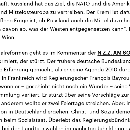
ft. Russland hat das Ziel, die NATO und die Amerik
nd Mittelosteuropa zu vertreiben. Der Kreml ist dafü
offene Frage ist, ob Russland auch die Mittel dazu h
h davon ab, was der Westen entgegensetzen kann“,
 Wien.
alreformen geht es im Kommentar der
N.Z.Z. AM 
ormiert, der stürzt. Der frühere deutsche Bundeskan
e Erfahrung gemacht, als er seine Agenda 2010 du
In Frankreich wird Regierungschef François Bayrou
wenn er – geschieht nicht noch ein Wunder – seine 
mmlung verliert. Er stürzt über seine Vorschläge z
 anderem wollte er zwei Feiertage streichen. Aber: 
tion in Deutschland ergehen. Christ- und Sozialdemo
 beim Sozialstaat. Überlebt das Regierungsbündnis
 bei den Landtagswahlen im nächsten Jahr kleinges