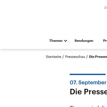
D
Themen
Sendungen
P
Die Nachrichten
Politik
/
/
Startseite
Presseschau
Die Presse
Hörspiel und Feature
Musik
07. September
Die Press
Landtagswahl Sachsen-
USA
Anhalt 2026
Aktuel