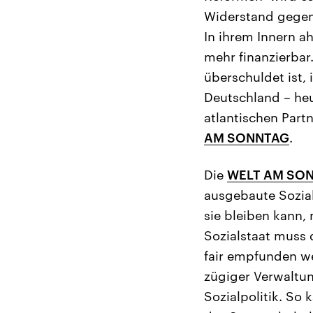
Widerstand gegen
In ihrem Innern ah
mehr finanzierbar
überschuldet ist,
Deutschland – heu
atlantischen Partn
AM SONNTAG
.
Die
WELT AM SO
ausgebaute Sozials
sie bleiben kann,
Sozialstaat muss 
fair empfunden we
zügiger Verwaltun
Sozialpolitik. So