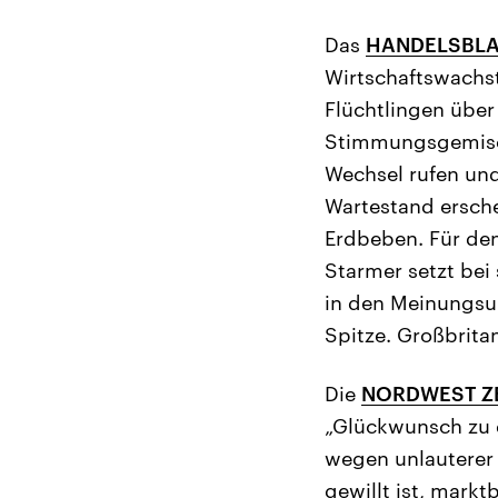
Das
HANDELSBLA
Wirtschaftswachst
Flüchtlingen über
Stimmungsgemisch 
Wechsel rufen und
Wartestand ersche
Erdbeben. Für den
Starmer setzt bei
in den Meinungsu
Spitze. Großbrita
Die
NORDWEST Z
„Glückwunsch zu d
wegen unlauterer 
gewillt ist, mark