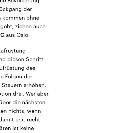
 die Bevölkerung
Rückgang der
sen kommen ohne
geht, ziehen auch
NG
aus Oslo.
Aufrüstung
nd diesen Schritt
ufrüstung des
e Folgen der
 Steuern erhöhen,
tion drei. Wer aber
 über die nächsten
zen nichts, wenn
damit erst recht
ären ist keine