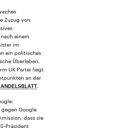
hwaches
te Zuzug von
osives
t nach einem
ister im
n ein politisches
ische Überleben.
rm-UK-Partei liegt
ntpunkten an der
ANDELSBLATT
.
oogle:
fe gegen Google
mission, dass sie
US-Präsident