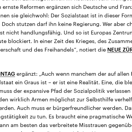
 ernste Reformen ergänzen sich Deutsche und Fran
nen sie gleichwohl: Der Sozialstaat ist in dieser For
. Doch stutzen darf ihn keine Regierung. Wer aber c
 ist nicht handlungsfähig. Und so ist Europas Zentr
te blockiert. In einer Zeit des Krieges, des Zusam
erschaft und des Freihandels“, notiert die
NEUE ZÜ
NNTAG
ergänzt: „Auch wenn manchem der auf allen 
taat ein Graus ist – er ist eine Realität. Eine, die b
 muss der expansive Pfad der Sozialpolitik verlassen
den wirklich Armen möglichst zur Selbsthilfe verhel
rden. Auch muss er bürgerfreundlicher werden. Das
gstätigkeit zu tun. Es braucht eine pragmatische 
 kann am besten das verbreitete Misstrauen gegenü