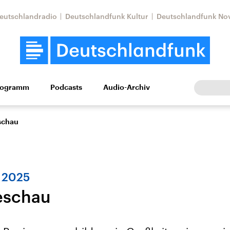
eutschlandradio
Deutschlandfunk Kultur
Deutschlandfunk No
rogramm
Podcasts
Audio-Archiv
Wirtschaft
Wissen
Kultur
Europa
Gesellschaf
schau
 2025
eschau
Nahostkonflikt
Iran
le Beiträge,
Aktuelle Lage und
Aktuelle Lage und