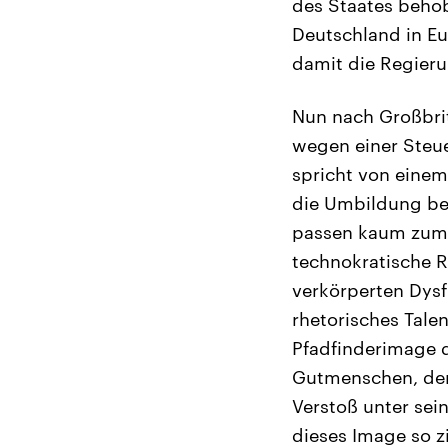
des Staates behob
Deutschland in E
damit die Regieru
Nun nach Großbrit
wegen einer Steue
spricht von einem
die Umbildung be
passen kaum zum 
technokratische R
verkörperten Dysf
rhetorisches Tale
Pfadfinderimage d
Gutmenschen, der
Verstoß unter sei
dieses Image so zi